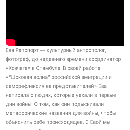
Ева Рапопорт — культурный антрополог,
фотограф, до недавнего времени координатор
«Ковчега» в Стамбуле. В своей работе
«“Шоковая волна” российской эмиграции и
саморефлексия ее представителей» Ева
написала о людях, которые уехали в первые
дни войны. О том, как они подыскивали
метафорические названия для войны, чтобы
объяснить себе происходящее. С Евой мы