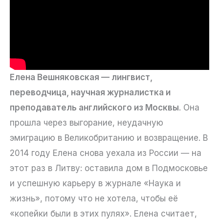
Елена Вешняковская — лингвист,
переводчица, научная журналистка и
преподаватель английского из Москвы
. Она
прошла через выгорание, неудачную
эмиграцию в Великобританию и возвращение. В
2014 году Елена снова уехала из России — на
этот раз в Литву: оставила дом в Подмосковье
и успешную карьеру в журнале «Наука и
жизнь», потому что не хотела, чтобы её
«копейки были в этих пулях». Елена считает,