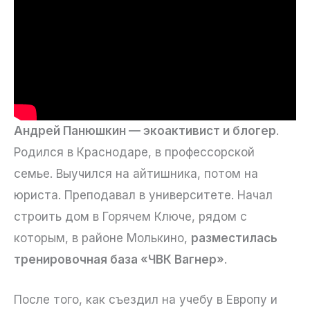
Андрей Панюшкин — экоактивист и блогер
.
Родился в Краснодаре, в профессорской
семье. Выучился на айтишника, потом на
юриста. Преподавал в университете. Начал
строить дом в Горячем Ключе, рядом с
которым, в районе Молькино,
разместилась
тренировочная база «ЧВК Вагнер»
.
После того, как съездил на учебу в Европу и