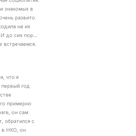
 и знакомых в
 очень развито
ходила на их
. И до сих пор…
е встречаемся.
я, что я
ь первый год
естве
-го примерно
аге, он сам
т, обратился с
 в НКО, он