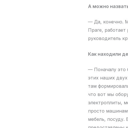
А можно назват
— Да, конечно. М
Праге, работает
руководитель кр
Как находили д
— Поначалу это 
этих наших двух
там формировали
что вот мы обор
электроплиты, м
просто машинами
мебель, посуду.
предоставлены к