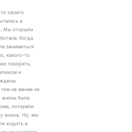
-то своего
ыталась в
с. Мы открыли
ботала. Когда
ала заниматься
о, какого-то
аки говорить,
еликом и
уждены
 тем не менее их
х жизнь была
ома, потеряли
шу жизнь. Ну, мы
ли ходить в
ная социопатия.