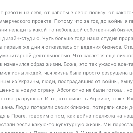
т работы на себя, от работы в свою пользу, от какого
ммерческого проекта. Потому что за год до войны я п
зни наладить какой-то небольшой собственный бизне
й дизайн-студию. Чуть больше года наша студия прора
в первые же дни я отказалась от ведения бизнеса. Ст
уманитарной деятельностью. Что касается еще личног
к изменился образ жизни. Боже, это так ужасно все-т
 миллионы людей, чья жизнь была просто разрушена ц
нцы из Украины, люди, пострадавшие от войны, вын
шенно в новую страну. Абсолютно не были готовы, но
остью разрушена. И те, кто живет в Украине, тоже. И
шена. Люди потеряли своих близких, потеряли свои д
идя в Праге, говорим о том, как война повлияла на на
стали вести какую-то культурную жизнь. Мы переста
 в рестораны. Первые месяцев 8. У меня была абсолют