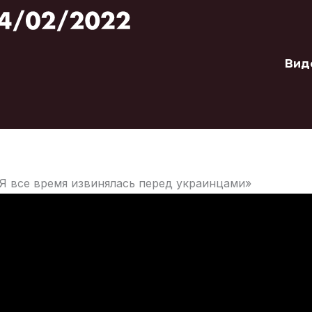
Вид
«Я все время извинялась перед украинцами»