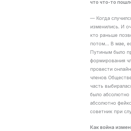
что что-то пошл
— Когда случилс
изменились. И о
кто раньше позв
потом… В мае, ес
Путиным было пр
формирования чл
провести онлайн
членов Обществе
часть выбиралас
было абсолютно 
абсолютно фейко
советник при сл
Как война изме