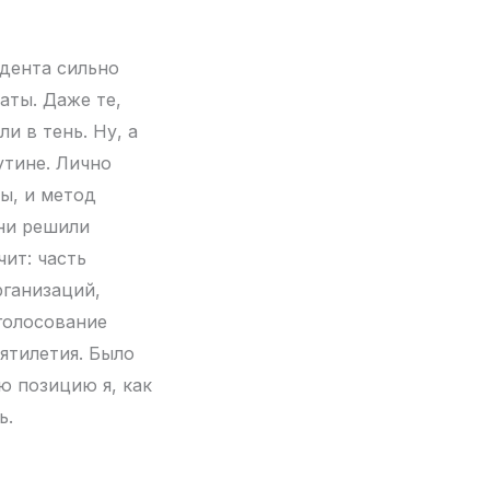
дента сильно
аты. Даже те,
и в тень. Ну, а
утине. Лично
ы, и метод
ни решили
ит: часть
рганизаций,
голосование
ятилетия. Было
ю позицию я, как
ь.