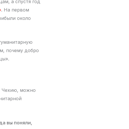
ам, а спустя год
»
. На первом
рибыли около
 гуманитарную
ом, почему добро
цы».
в Чехию, можно
анитарной
да вы поняли,