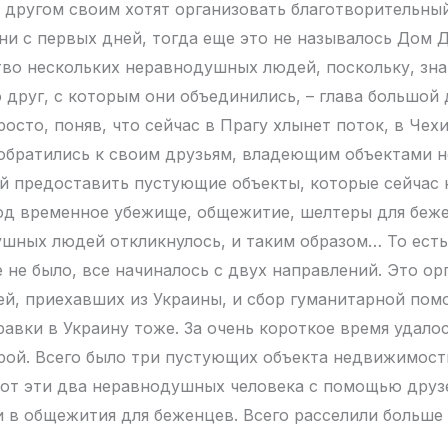
 с другом своим хотят организовать благотворительны
они с первых дней, тогда еще это не называлось Дом 
во нескольких неравнодушных людей, поскольку, знач
го друг, с которым они объединились, – глава большой
росто, поняв, что сейчас в Прагу хлынет поток, в Чех
обратились к своим друзьям, владеющим объектами 
ой предоставить пустующие объекты, которые сейчас 
од временное убежище, общежитие, шелтеры для беже
шных людей откликнулось, и таким образом… То ест
 не было, все начиналось с двух направлений. Это ор
й, приехавших из Украины, и сбор гуманитарной пом
равки в Украину тоже. За очень короткое время удало
рой. Всего было три пустующих объекта недвижимост
от эти два неравнодушных человека с помощью друз
 в общежития для беженцев. Всего расселили больше 