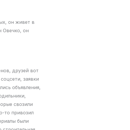
ых, он живет в
н Овечко, он
нов, друзей вот
 соцсети, заявки
лись объявления,
одильники,
торые свозили
о-то привозил
ериалы были
о строительная