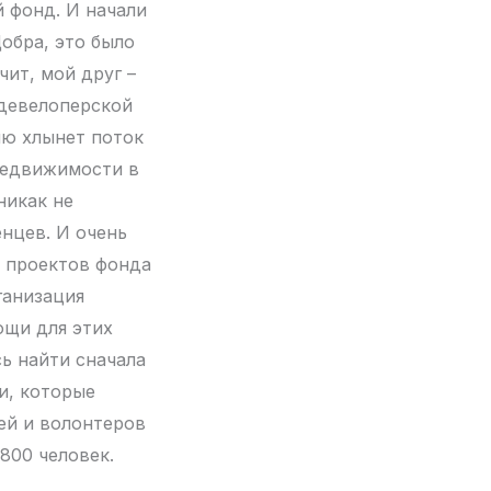
й фонд. И начали
Добра, это было
ит, мой друг –
 девелоперской
ию хлынет поток
недвижимости в
никак не
нцев. И очень
ь проектов фонда
ганизация
ощи для этих
сь найти сначала
и, которые
ей и волонтеров
800 человек.