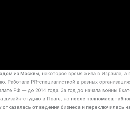
родом из Москвы
, некоторое время жила в Израиле, а 
ию. Работала PR-специалисткой в разных организациях
лате РФ — до 2014 года. За год до начала войны Екат
а дизайн-студию в Праге, но
после полномасштабно
у отказалась от ведения бизнеса и переключилась 