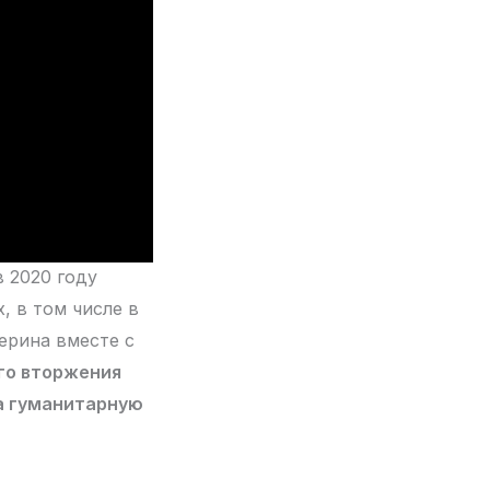
в 2020 году
, в том числе в
ерина вместе с
го вторжения
на гуманитарную