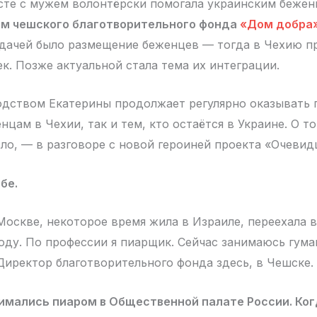
сте с мужем волонтёрски помогала украинским беженц
м чешского благотворительного фонда
«Дом добра
адачей было размещение беженцев — тогда в Чехию п
ек. Позже актуальной стала тема их интеграции.
одством Екатерины продолжает регулярно оказывать
цам в Чехии, так и тем, кто остаётся в Украине. О т
зло, — в разговоре с новой героиней проекта «Очевид
бе.
Москве, некоторое время жила в Израиле, переехала 
 году. По профессии я пиарщик. Сейчас занимаюсь гум
Директор благотворительного фонда здесь, в Чешске.
имались пиаром в Общественной палате России. Ког