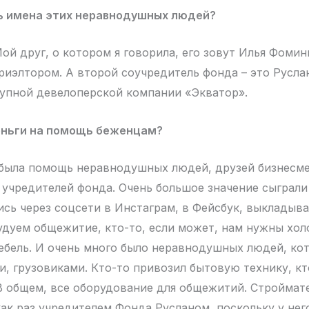
ь имена этих неравнодушных людей?
ой друг, о котором я говорила, его зовут Илья Фомин
 риэлтором. А второй соучредитель фонда – это Русла
упной девелоперской компании «Экватор».
еньги на помощь беженцам?
была помощь неравнодушных людей, друзей бизнесме
 учредителей фонда. Очень большое значение сыграли
сь через соцсети в Инстаграм, в Фейсбук, выкладыва
удуем общежитие, кто-то, если может, нам нужны хол
ебель. И очень много было неравнодушных людей, ко
, грузовиками. Кто-то привозил бытовую технику, кт
 В общем, все оборудование для общежитий. Строймат
ак раз учредителем Фонда Русланом, поскольку у нег