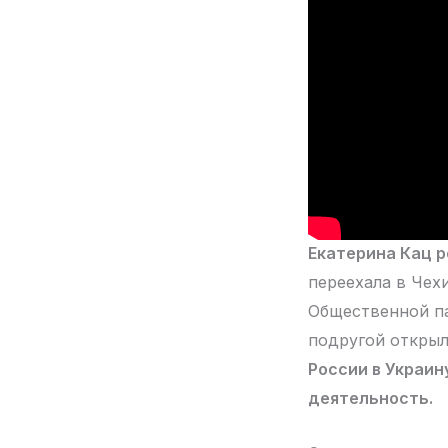
Екатерина Кац 
переехала в Чех
Общественной па
подругой открыл
России в Украин
деятельность.