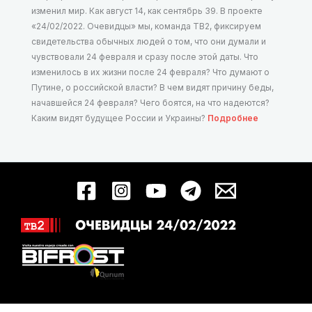
изменил мир. Как август 14, как сентябрь 39. В проекте
«24/02/2022. Очевидцы» мы, команда ТВ2, фиксируем
свидетельства обычных людей о том, что они думали и
чувствовали 24 февраля и сразу после этой даты. Что
изменилось в их жизни после 24 февраля? Что думают о
Путине, о российской власти? В чем видят причину беды,
начавшейся 24 февраля? Чего боятся, на что надеются?
Каким видят будущее России и Украины?
Подробнее