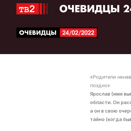
Перейти
к
содержимому
«Родители ненав
поздно»
Ярослав (имя вы
области. Он рас
а он в свою оче
тайно (когда бы