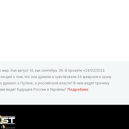
мир. Как август 14, как сентябрь 39. В проекте «24/02/2022.
юдей о том, что они думали и чувствовали 24 февраля и сразу
то думают о Путине, о российской власти? В чем видят причину
аким видят будущее России и Украины?
Подробнее