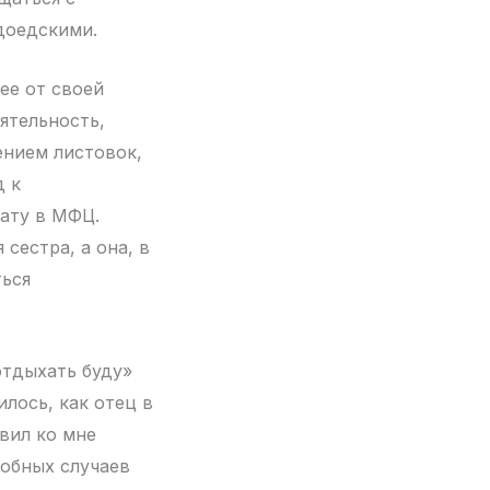
доедскими.
ее от своей
ятельность,
ением листовок,
д к
ату в МФЦ.
 сестра, а она, в
ться
отдыхать буду»
лось, как отец в
вил ко мне
обных случаев