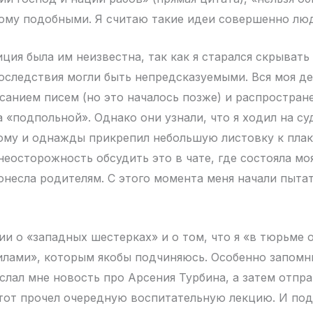
ому подобными. Я считаю такие идеи совершенно лю
ция была им неизвестна, так как я старался скрывать 
оследствия могли быть непредсказуемыми. Вся моя де
исанием писем (но это началось позже) и распростран
 «подпольной». Однако они узнали, что я ходил на су
му и однажды прикрепил небольшую листовку к плак
неосторожность обсудить это в чате, где состояла моя
онесла родителям. С этого момента меня начали пыта
ии о «западных шестерках» и о том, что я «в тюрьме 
илами», которым якобы подчиняюсь. Особенно запомни
слал мне новость про Арсения Турбина, а затем отпра
тот прочел очередную воспитательную лекцию. И под