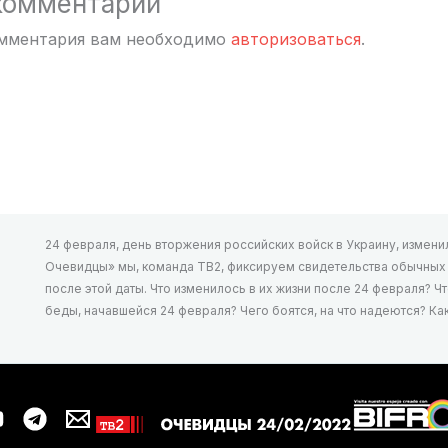
комментарий
омментария вам необходимо
авторизоваться
.
24 февраля, день вторжения российских войск в Украину, изменил 
Очевидцы» мы, команда ТВ2, фиксируем свидетельства обычных л
после этой даты. Что изменилось в их жизни после 24 февраля? Ч
беды, начавшейся 24 февраля? Чего боятся, на что надеются? К