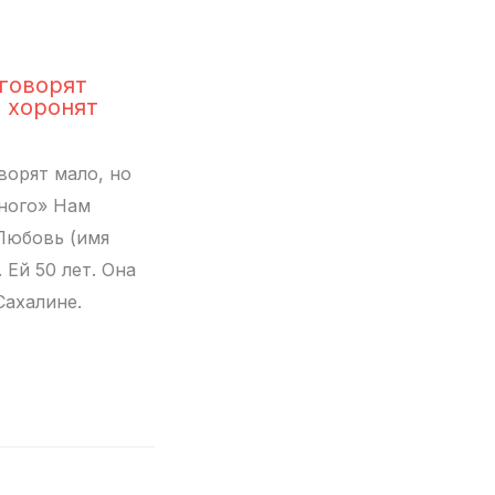
 говорят
о хоронят
ворят мало, но
ного» Нам
Любовь (имя
 Ей 50 лет. Она
Сахалине.