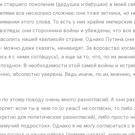
 старшего поколения (дедушка и бабушки) в моей се
елями все несколько сложнее: они тоже зетники, но н
имании этого слова. То есть у них крайне имперские 
взгляды: они сторонники войны и убеждены, что все в
насолить нашей «великой» стране. Однако Путина они
можно даже сказать, ненавидят. За воровство косм
сь я с ними соглашусь), а еще за то, что, по их мнени
поздно». В необходимости этой самой войны и истре
енно, абсолютно уверены. Ведь иначе, по их мнению, 
и по этому поводу очень много разногласий. А они раз
рпят: если ты в чем-то (о ужас!) не согласен, то либо
кретно для политических разногласий), либо просто н
мучий подросток». Однако я не могу согласиться с 
ии господ и нации рабов» (прямая цитата), «нельзя об