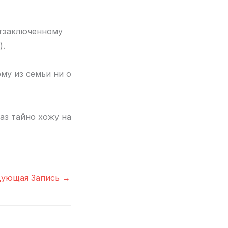
итзаключенному
).
му из семьи ни о
аз тайно хожу на
дующая Запись
→