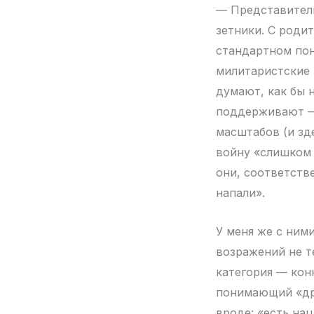
— Представители
зетники. С родит
стандартном пон
милитаристские 
думают, как бы 
поддерживают — 
масштабов (и зде
войну «слишком 
они, соответств
напали».
У меня же с ним
возражений не те
категория — кон
понимающий «дре
вроде: «есть нац