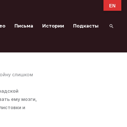
EN
ео
Письма
Истории
Подкасты
Поиск
войну слишком
градской
вать ему мозги,
листовки и