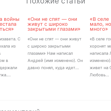
Похожие статьи
а войны
«Они не спят — они
«В селе
естала
живут с широко
мало, н
ться»
закрытыми глазами»
много»
изавета. С
«Они не спят — они живут
«В селе го
ехала из
с широко закрытыми
хоронят м
в
глазами» Нам написал
написала 
ом в
Андрей (имя изменено). Он
изменено).
ддержали
давно понял, куда идет…
живет на 
ужа.…
Любовь…