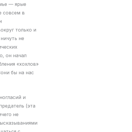
мье — ярые
е совсем в
и
округ только и
 ничуть не
ических
ю, он начал
бления «хохлов»
«они бы на нас
ногласий и
 предатель (эта
ичего не
высказываниями
щаться с