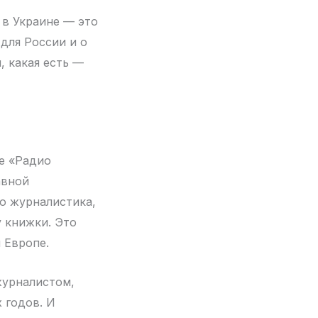
 в Украине — это
для России и о
, какая есть —
е «Радио
авной
то журналистика,
 книжки. Это
 Европе.
журналистом,
 годов. И