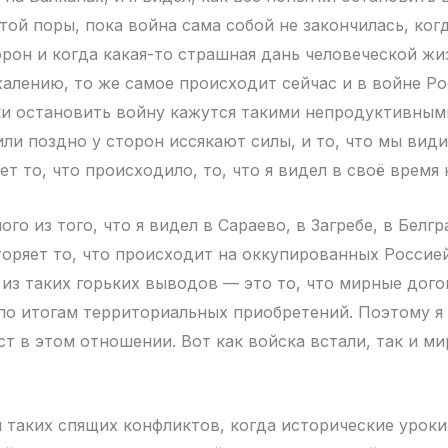
той поры, пока война сама собой не закончилась, ког
орон и когда какая-то страшная дань человеческой жи
жалению, то же самое происходит сейчас и в войне Р
и остановить войну кажутся такими непродуктивными
 или поздно у сторон иссякают силы, и то, что мы вид
т то, что происходило, то, что я видел в своё время 
го из того, что я видел в Сараево, в Загребе, в Белгр
оряет то, что происходит на оккупированных Россие
 из таких горьких выводов — это то, что мирные дог
о итогам территориальных приобретений. Поэтому я 
т в этом отношении. Вот как войска встали, так и ми
и таких спящих конфликтов, когда исторические уроки