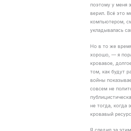
поэтому у меня э
верил. Всё это 
компьютером, см
укладывалась са
Но в то же врем
хорошо, — я пор
кровавое, долго
том, как будут 
войны показывае
совсем не полито
публицистическа
не тогда, когда 
кровавый ресурс
Я следил за этим