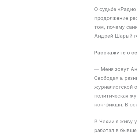
О судьбе «Радио
продолжение рас
том, почему сан
Андрей Шарый г
Расскажите о се
— Меня зовут Ан
Свобода» в разн
журналистской о
политическая жу
нон-фикшн. В ос
В Чехии я живу 
работал в бывше