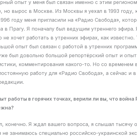
рный опыт у меня был связан именно с этим регионом
 но вырос в Москве. Из Москвы я уехал в 1993 году, к
1996 году меня пригласили на «Радио Свобода», кото
а в Прагу. Я поначалу был ведущим утреннего эфира.
 не хочет работать в утренних эфирах, как известно.
ьшой опыт был связан с работой в утренних программ
уже был довольно большой репортёрский опыт и опыт
стики, комментирования какого-то. Но со временем в
постоянную работу для «Радио Свобода», а сейчас и 
редакции.
ыт работы в горячих точках, верили ли вы, что война 
ежна?
л, конечно. Я ждал вашего вопроса, я слышал тысячу о
 я не занимаюсь специально российско-украинской эк