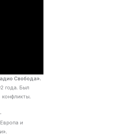
адио Свобода».
2 года. Был
 конфликты.
-
 Европа и
и».