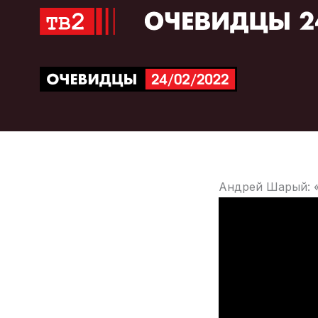
Перейти
к
содержимому
Андрей Шарый: «