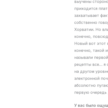
выучены стороно
приходится плат
захватывает факт
собственно гово
Хорватии. Но вл
конечно, повсюд
Новый вот этот 
конечно, такой 
называли первой
рецепты все… я 
на другом уровне
электронной почт
абсолютно пугаю
первую очередь 
У вас было ощущ