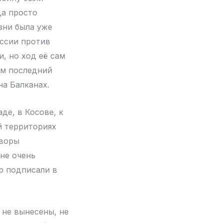
да просто
зни была уже
оссии против
, но ход её сам
им последний
на Балканах.
аде, в Косове, к
й территориях
оворы
не очень
р подписали в
 не вынесены, не