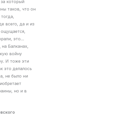
 за который
ны таков, что он
 тогда,
е всего, да и из
о ощущается,
орали, это…
 на Балканах,
скую войну
у. И тоже эти
ак это делалось
а, не было ни
риобретает
аины, но и в
евского