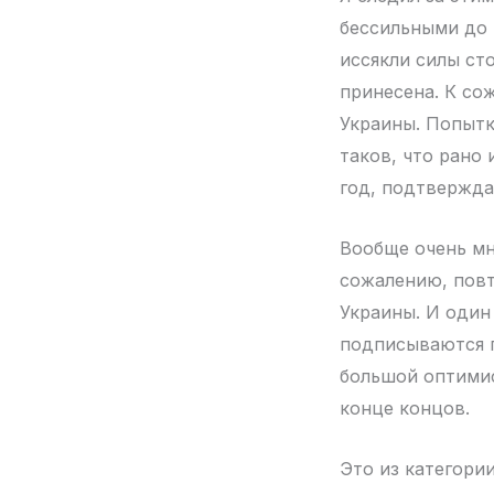
бессильными до 
иссякли силы ст
принесена. К со
Украины. Попытк
таков, что рано
год, подтверждае
Вообще очень мно
сожалению, повт
Украины. И один
подписываются п
большой оптимис
конце концов.
Это из категори