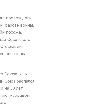
гда провожу эти
ли, работе войны.
ойн похожа,
ада Советского
 Югославии,
 её связывала
о Союза. И, к
ий Союз распался
и на 30 лет
ению, кровавом,
ого