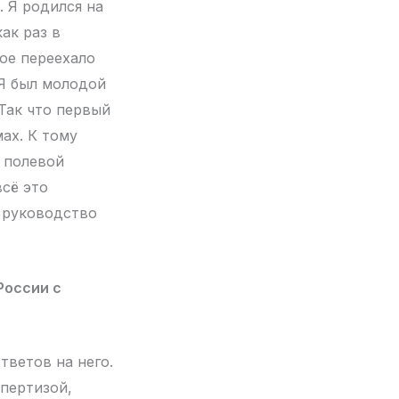
. Я родился на
ак раз в
рое переехало
 Я был молодой
 Так что первый
ах. К тому
 полевой
сё это
в руководство
России с
тветов на него.
спертизой,