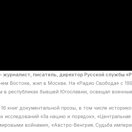
 журналист, писатель, директор Русской службы «Р
нем Востоке, жил в Москве. На «Радио Свобода» с 199
 в республиках бывшей Югославии, освещал военные
 16 книг документальной прозы, в том числе историко
х исследований «За нацию и порядок», «Центральная
ировыми войнами», «Австро-Венгрия. Судьба импери