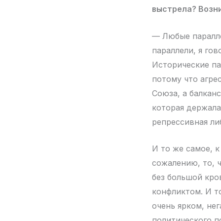
выстрела? Возн
— Любые параллел
параллели, я гов
Исторические па
потому что агре
Союза, а балкан
которая держала
репрессивная ли
И то же самое, 
сожалению, то, 
без большой кров
конфликтом. И т
очень ярком, не
политического п