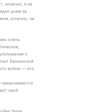
, конечно, я не
сидел дома за
еня, конечно, не
наю очень
тическое,
дположения о
 Опыт Балканской
 что войны — это
о заканчиваются
пают свой
 войну были