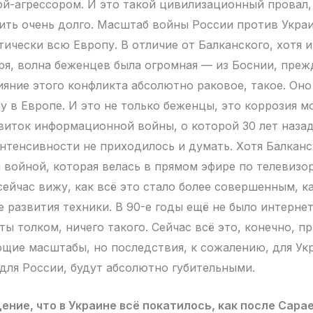
й-агрессором. И это такой цивилизационный провал,
ить очень долго. Масштаб войны России против Украи
ически всю Европу. В отличие от Балканского, хотя и
ря, волна беженцев была огромная — из Боснии, прежд
ияние этого конфликта абсолютно раковое, такое. Он
у в Европе. И это не только беженцы, это коррозия м
виток информационной войны, о которой 30 лет назад
интенсивности не приходилось и думать. Хотя Балкан
 войной, которая велась в прямом эфире по телевизор
сейчас вижу, как всё это стало более совершенным, к
 развития техники. В 90-е годы ещё не было интернет
ы толком, ничего такого. Сейчас всё это, конечно, п
щие масштабы, но последствия, к сожалению, для Укр
для России, будут абсолютно губительными.
ение, что в Украине всё покатилось, как после Сара