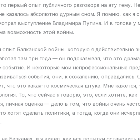
то первый опыт публичного разговора на эту тему. Нет
мне казалось абсолютно дурным сном. Я помню, как я 
отрел выступление Владимира Путина. И в голове у м
ма возможность этой войны.
я опыт Балканской войны, которую я действительно з
аботал там три года — он подсказывал, что это драма
е событие. И некоторые мои непрофессиональные пре
развиваться события, они, к сожалению, оправдались.
т, что это какая-то космическая штука. Мне кажется,
логия. То, что сейчас я говорю, это, если хотите, как
я, личная оценка — дело в том, что войны очень част
это хотят сделать политики, а тогда, когда они исчер
.
 на Балканах, и я видел, как все попытки остановить