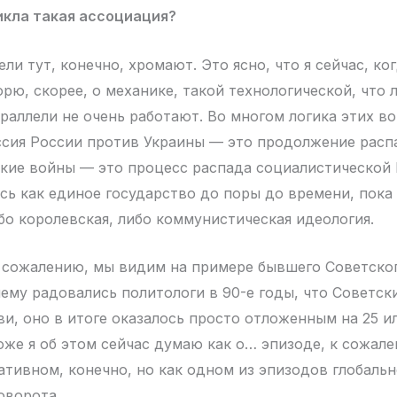
икла такая ассоциация?
и тут, конечно, хромают. Это ясно, что я сейчас, ко
орю, скорее, о механике, такой технологической, что 
раллели не очень работают. Во многом логика этих в
ссия России против Украины — это продолжение расп
ские войны — это процесс распада социалистической
сь как единое государство до поры до времени, пока
бо королевская, либо коммунистическая идеология.
к сожалению, мы видим на примере бывшего Советског
чему радовались политологи в 90-е годы, что Советск
и, оно в итоге оказалось просто отложенным на 25 ил
оже я об этом сейчас думаю как о… эпизоде, к сожал
гативном, конечно, но как одном из эпизодов глобальн
оворота.