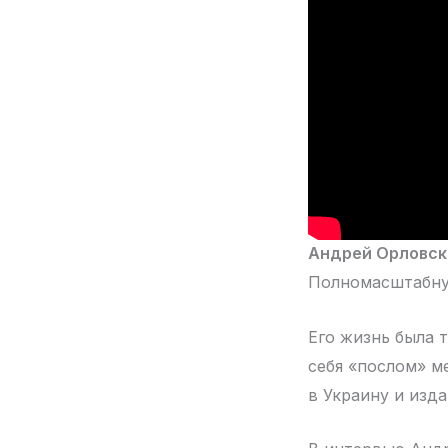
Андрей Орловск
Полномасштабную
Его жизнь была т
себя «послом» м
в Украину и изд