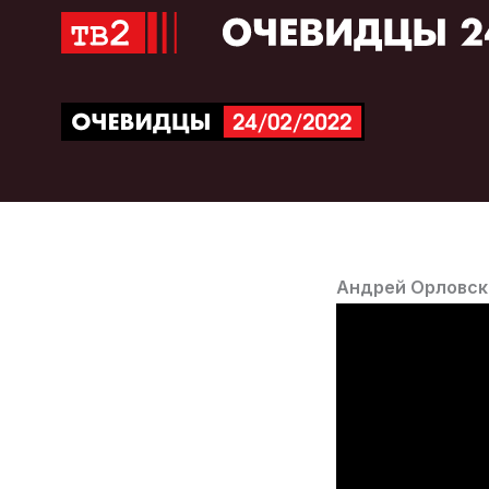
Перейти
к
содержимому
Андрей Орловск