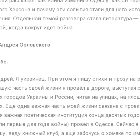
ей рассказал, как война изменила Одессу, как он пе
го Херсона и почему эти события стали для него ист
ения. Отдельной темой разговора стала литература —
ой, когда вокруг идёт война.
Андрея Орловского
бе.
дрей. Я украинец. При этом я пишу стихи и прозу на 
шую часть своей жизни я провёл в дороге, выступая 
х городов Украины и России, читая на улицах, на площ
х. Ещё одна важная часть моей жизни связана с прое
ая важная поэтическая институция конца десятых годо
ли первые два года войны) провёл в Одессе. Сейчас я
у, веду книжный клуб, а ещё забочусь о хомяке по и