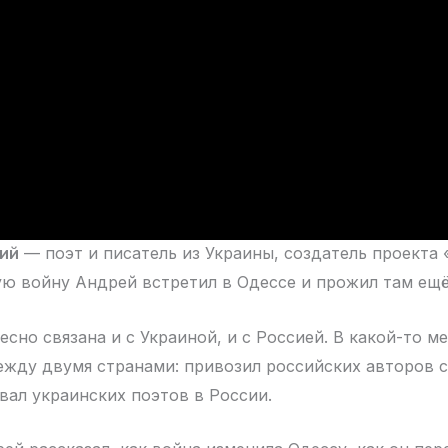
ий
— поэт и писатель из Украины, создатель проекта
 войну Андрей встретил в Одессе и прожил там ещё
есно связана и с Украиной, и с Россией. В какой-то м
ежду двумя странами: привозил российских авторов 
авал украинских поэтов в России.