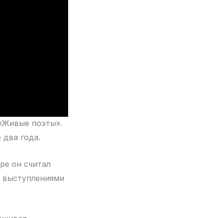
 «Живые поэты».
 два года.
ере он считал
с выступлениями