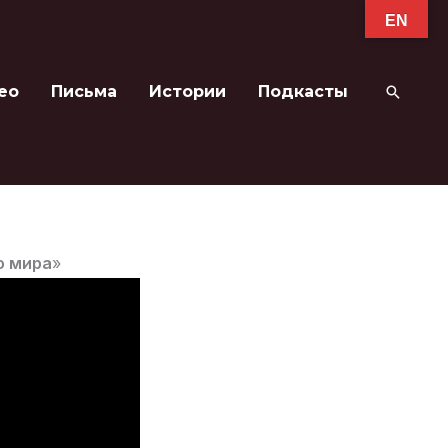
EN
ео
Письма
Истории
Подкасты
Поиск
о мира
»