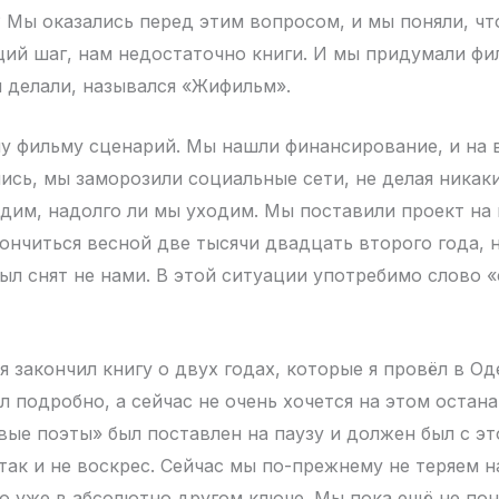
 Мы оказались перед этим вопросом, и мы поняли, что
ий шаг, нам недостаточно книги. И мы придумали фи
ы делали, назывался «Жифильм».
му фильму сценарий. Мы нашли финансирование, и на в
ись, мы заморозили социальные сети, не делая никак
одим, надолго ли мы уходим. Мы поставили проект на п
ончиться весной две тысячи двадцать второго года, 
был снят не нами. В этой ситуации употребимо слово 
 закончил книгу о двух годах, которые я провёл в Од
л подробно, а сейчас не очень хочется на этом остана
вые поэты» был поставлен на паузу и должен был с эт
 так и не воскрес. Сейчас мы по-прежнему не теряем 
но уже в абсолютно другом ключе. Мы пока ещё не по