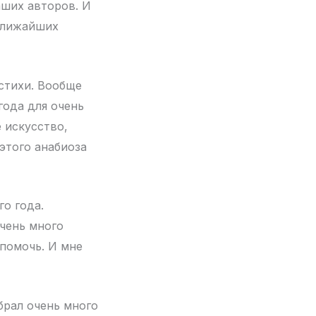
аших авторов. И
 ближайших
стихи. Вообще
года для очень
 искусство,
 этого анабиоза
го года.
чень много
 помочь. И мне
брал очень много