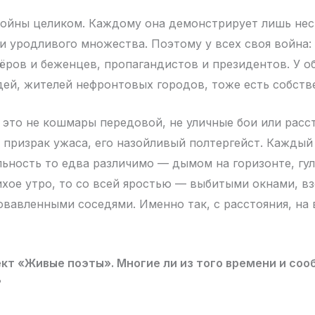
войны целиком. Каждому она демонстрирует лишь нес
 и уродливого множества. Поэтому у всех своя война: 
тёров и беженцев, пропагандистов и президентов. У 
ей, жителей нефронтовых городов, тоже есть собстве
 это не кошмары передовой, не уличные бои или расс
е призрак ужаса, его назойливый полтергейст. Каждый
льность то едва различимо — дымом на горизонте, гу
ихое утро, то со всей яростью — выбитыми окнами, 
вавленными соседями. Именно так, с расстояния, на
кт «Живые поэты». Многие ли из того времени и со
?