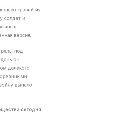
колько граней из
у солдат и
обычных
нная версия.
трелы под
 день он
лом далёкого
взорванными
 войну выпало
общества сегодня