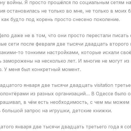
у войны. Я просто прошёлся по социальным сетям н
зия остановилась не только во мне, не только в моих
 как будто под корень просто снесено поколение.
ло даже не в том, что они просто перестали писать 
ные сети после февраля две тысячи двадцать второго 
какими-то тонкими настройками, которые искали своё
ь заморожены на несколько лет. И многие не могут из
р. У меня был конкретный момент.
дцатого января две тысячи двадцать visitation третье
волонтёрами из разных организаций… В Одессе было о
прашивал, в чём есть необходимость, с чем мы можем
ь большой запрос на игрушки, детские книжки.
атого января две тысячи двадцать третьего года я со