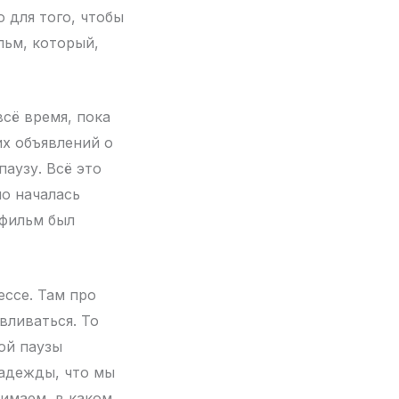
 для того, чтобы
льм, который,
сё время, пока
их объявлений о
аузу. Всё это
но началась
«фильм был
ессе. Там про
вливаться. То
ой паузы
надежды, что мы
нимаем, в каком