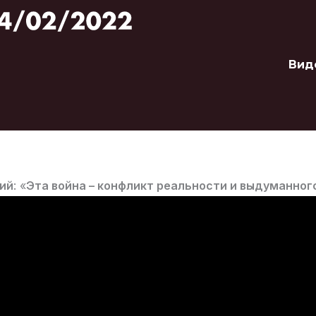
Вид
ий
: «
Эта война – конфликт реальности и выдуманног