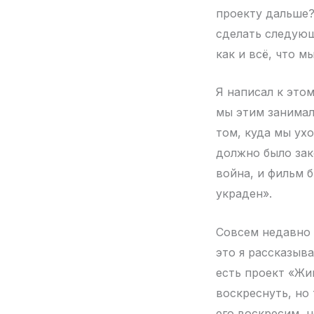
проекту дальше?
сделать следующ
как и всё, что м
Я написал к это
мы этим занимал
том, куда мы ух
должно было зак
война, и фильм 
украден».
Совсем недавно я
это я рассказыва
есть проект «Жи
воскреснуть, но
его воскресим, 