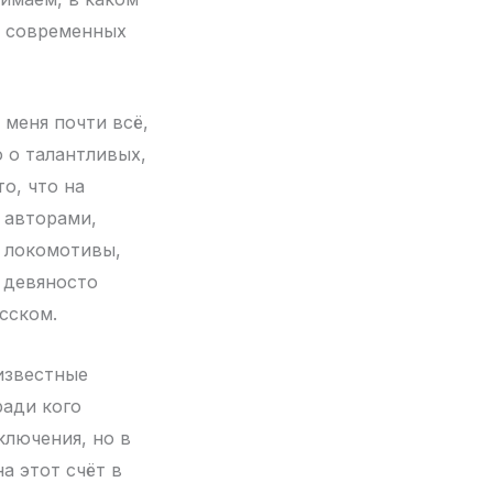
я современных
 меня почти всё,
о о талантливых,
о, что на
 авторами,
е локомотивы,
 девяносто
сском.
 известные
ради кого
ключения, но в
а этот счёт в