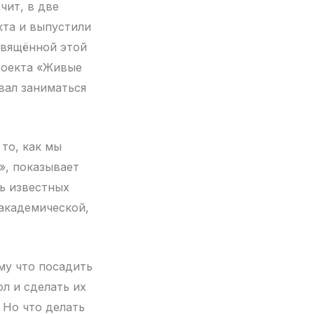
чит, в две
кта и выпустили
свящённой этой
роекта «Живые
овал заниматься
то, как мы
», показывает
нь известных
 академической,
ому что посадить
ол и сделать их
 Но что делать