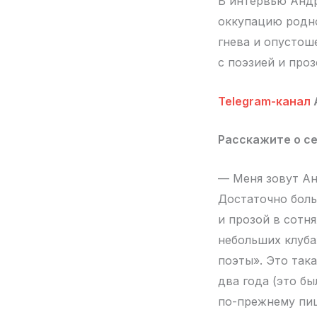
В интервью Андр
оккупацию родно
гнева и опустош
с поэзией и проз
Telegram-канал
Расскажите о се
— Меня зовут Ан
Достаточно боль
и прозой в сотня
небольших клуба
поэты». Это так
два года (это бы
по-прежнему пиш