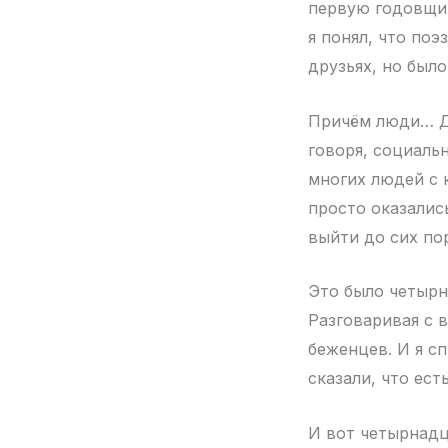
первую годовщин
я понял, что поэ
друзьях, но было
Причём люди… Де
говоря, социаль
многих людей с 
просто оказалис
выйти до сих по
Это было четырна
Разговаривая с 
беженцев. И я с
сказали, что ест
И вот четырнадц