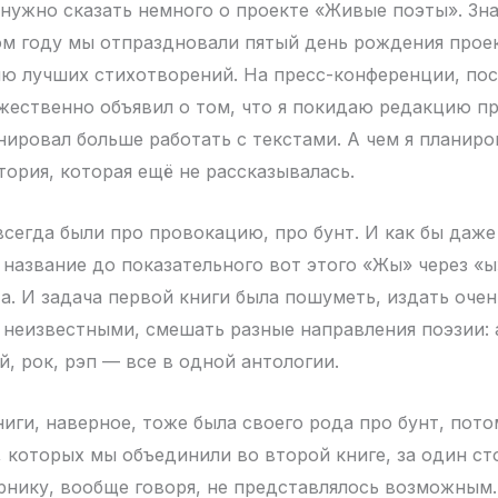
 нужно сказать немного о проекте «Живые поэты». Зна
м году мы отпраздновали пятый день рождения прое
ю лучших стихотворений. На пресс-конференции, по
ржественно объявил о том, что я покидаю редакцию п
анировал больше работать с текстами. А чем я планир
тория, которая ещё не рассказывалась.
сегда были про провокацию, про бунт. И как бы даже 
название до показательного вот этого «Жы» через «ы
та. И задача первой книги была пошуметь, издать оче
 неизвестными, смешать разные направления поэзии:
, рок, рэп — все в одной антологии.
ниги, наверное, тоже была своего рода про бунт, пот
, которых мы объединили во второй книге, за один ст
рнику, вообще говоря, не представлялось возможным.