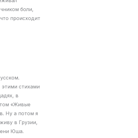
реживал
очником боли,
 что происходит
русском.
с этими стихами
адях, в
ктом «Живые
в. Ну а потом я
 живу в Грузии,
мени Юша.