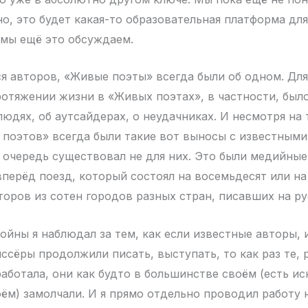
о, это будет какая-то образовательная платформа дл
 мы ещё это обсуждаем.
ся авторов, «Живые поэты» всегда были об одном. Для
протяжении жизни в «Живых поэтах», в частности, был
юдях, об аутсайдерах, о неудачниках. И несмотря на т
поэтов» всегда были такие вот выносы с известными
 очередь существовал не для них. Это были медийны
вперёд поезд, который состоял на восемьдесят или на
торов из сотен городов разных стран, писавших на ру
войны я наблюдал за тем, как если известные авторы,
ссёры продолжили писать, выступать, то как раз те, 
аботала, они как будто в большинстве своём (есть ис
ём) замолчали. И я прямо отдельно проводил работу н