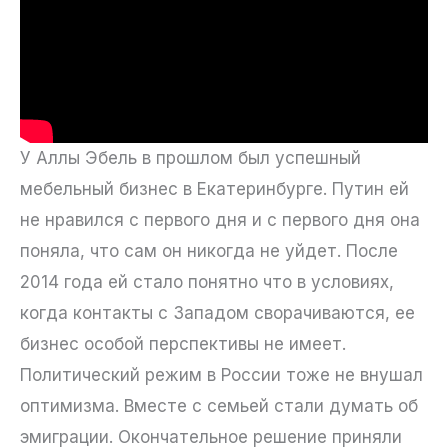
У Аллы Эбель в прошлом был успешный
мебельный бизнес в Екатеринбурге. Путин ей
не нравился с первого дня и с первого дня она
поняла, что сам он никогда не уйдет. После
2014 года ей стало понятно что в условиях,
когда контакты с Западом сворачиваются, ее
бизнес особой перспективы не имеет.
Политический режим в России тоже не внушал
оптимизма. Вместе с семьей стали думать об
эмиграции. Окончательное решение приняли