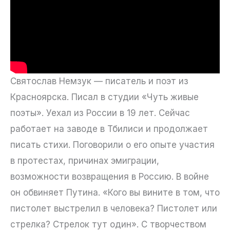
Святослав Немзук — писатель и поэт из
Красноярска. Писал в студии «Чуть живые
поэты». Уехал из России в 19 лет. Сейчас
работает на заводе в Тбилиси и продолжает
писать стихи. Поговорили о его опыте участия
в протестах, причинах эмиграции,
возможности возвращения в Россию. В войне
он обвиняет Путина. «Кого вы вините в том, что
пистолет выстрелил в человека? Пистолет или
стрелка? Стрелок тут один». С творчеством