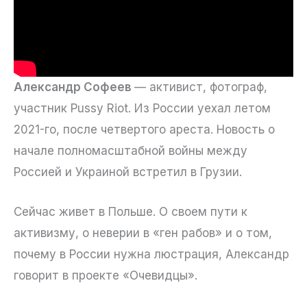
Александр Софеев
— активист, фотограф,
участник Pussy Riot. Из России уехал летом
2021-го, после четвертого ареста. Новость о
начале полномасштабной войны между
Россией и Украиной встретил в Грузии.
Сейчас живет в Польше. О своем пути к
активизму, о неверии в «ген рабов» и о том,
почему в России нужна люстрация, Александр
говорит в проекте «Очевидцы».