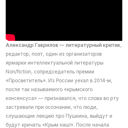
Александр Гаврилов — литературный критик
,
редактор, поэт, один из организаторов
ярмарки интеллектуальной литературы
Non/fiction, сопредседатель премии
«Просветитель». Из России уехал в 2014-м,
после так называемого «крымского
консенсуса» — признавался, что слова во рту
застревали при осознании, что люди,
слушающие лекцию про Пушкина, выйдут и
будут кричать «Крым наш!». После начала