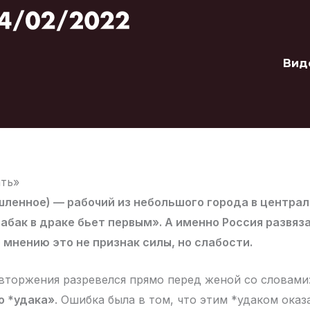
Вид
ать»
ленное) — рабочий из небольшого города в централ
абак в драке бьет первым». А именно Россия развяза
о мнению это не признак силы, но слабости.
вторжения разревелся прямо перед женой со словами
о *удака»
. Ошибка была в том, что этим *удаком оказа