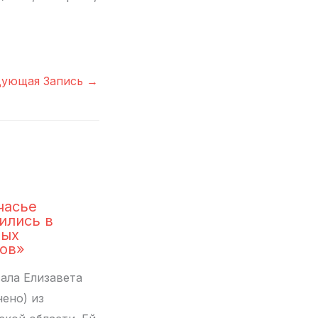
дующая Запись
→
часье
ились в
ных
ов»
ала Елизавета
нено) из