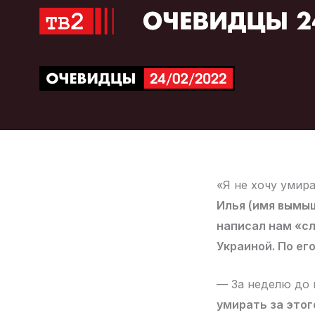
Перейти
к
содержимому
«Я не хочу умир
Илья (имя вымыш
написал нам «сл
Украиной. По ег
— За неделю до 
умирать за этог