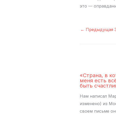
это — оправдани
←
Предыдущая З
«Страна, в ко
меня есть вс
быть счастл
Нам написал Мар
изменено) из Мо
своем письме он