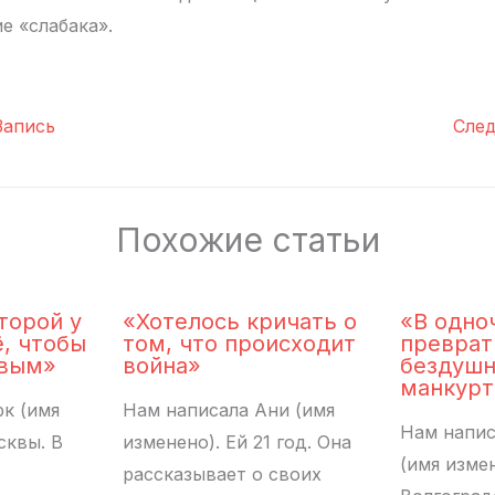
е «слабака».
апись
Сле
Похожие статьи
торой у
«Хотелось кричать о
«В одно
ё, чтобы
том, что происходит
преврат
ивым»
война»
бездуш
манкурт
к (имя
Нам написала Ани (имя
Нам напис
сквы. В
изменено). Ей 21 год. Она
(имя изме
рассказывает о своих