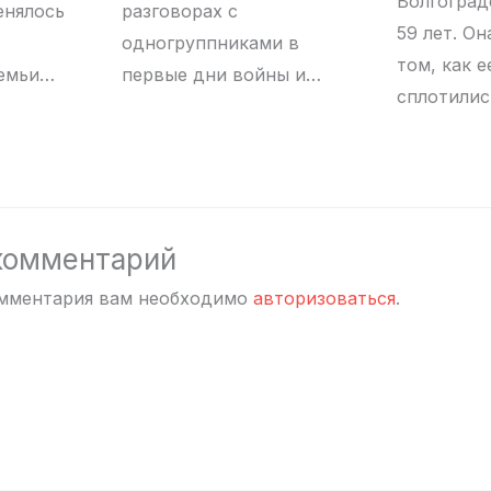
Волгоград
енялось
разговорах с
59 лет. Он
одногруппниками в
том, как е
семьи…
первые дни войны и…
сплотилис
комментарий
омментария вам необходимо
авторизоваться
.