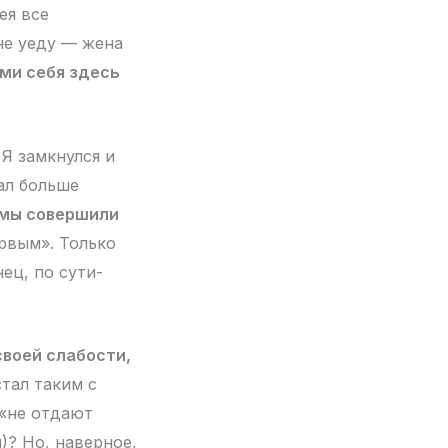
ея все
 не уеду — жена
ми себя здесь
 Я замкнулся и
ал больше
 мы совершили
рвым». Только
ец, по сути-
своей слабости,
тал таким с
 «не отдают
)? Но, наверное,