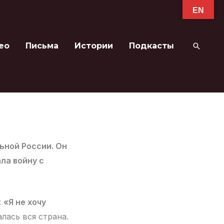
EN
ео
Письма
Истории
Подкасты
Поиск
ьной России. Он
ла войну с
:
«Я не хочу
лась вся страна.