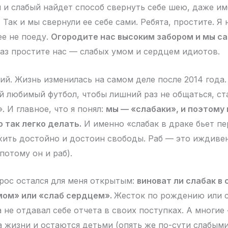
й и слабый найдет способ свернуть себе шею, даже им
Так и мы свернули ее себе сами. Ребята, простите. Я
нее не поеду.
Огородите нас высоким забором и мы са
аз простите нас — слабых умом и сердцем идиотов.
ий. Жизнь изменилась на самом деле после 2014 года.
й любимый футбол, чтобы лишний раз не общаться, ст
. И главное, что я понял:
мы — «слабаки», и поэтому
о так легко делать.
И именно «слабак в драке бьет пе
ить достойно и достоин свободы. Раб — это иждивен
потому он и раб).
рос остался для меня открытым:
виноват ли слабак в 
мом» или «слаб сердцем».
Жесток по рождению или с
 не отдавал себе отчета в своих поступках. А многие
а жизни и остаются детьми (опять же по-сути слабыми