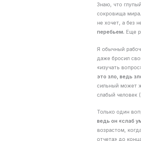
Знаю, что глупы
сокровища мира. 
не хочет, а без 
перебьем.
Еще р
Я обычный рабоч
даже бросил сво
«изучать вопрос»
это зло, ведь зл
сильный может ж
слабый человек (
Только один воп
ведь он «слаб у
возрастом, когда
отчета» до конц