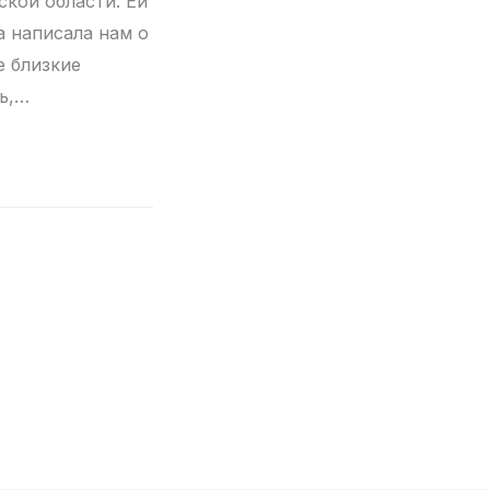
ской области. Ей
а написала нам о
е близкие
ь,…