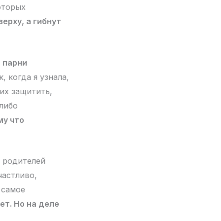
которых
верху, а гибнут
—
парни
, когда я узнала,
 их защитить,
либо
му что
е родителей
частливо,
 самое
ет. Но на деле