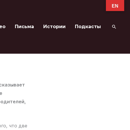
EN
ео
Письма
Истории
Подкасты
Поиск
ссказывает
е
родителей,
го, что две