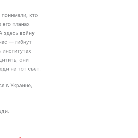
у понимали, кто
 его планах
 А здесь
войну
нас — гибнут
в институтах
щитить, они
ди на тот свет.
ся в Украине,
юди.