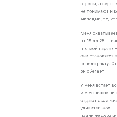
страны, а вернее
не понимают и к
молодые, те, кто
Меня охватывает
от 18 до 25 — с
что мой парень —
они становятся 
по контракту.
Ст
он сбегает.
У меня встает в
и мечтавшие лиш
отдают свои жиз
удивительное —
парни не дураки