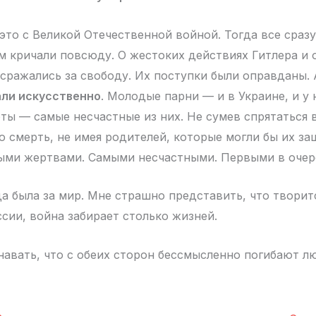
 это с Великой Отечественной войной. Тогда все сраз
ом кричали повсюду. О жестоких действиях Гитлера и о
 сражались за свободу. Их поступки были оправданы.
али искусственно
. Молодые парни — и в Украине, и у 
оты — самые несчастные из них. Не сумев спрятаться 
ю смерть, не имея родителей, которые могли бы их за
ыми жертвами. Самыми несчастными. Первыми в очере
да была за мир. Мне страшно представить, что творит
ссии, война забирает столько жизней.
навать, что с обеих сторон бессмысленно погибают л