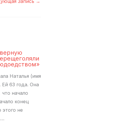
дующая Запись
→
еверную
ерещеголяли
людоедством»
ала Наталья (имя
 Ей 63 года. Она
, что начало
ачало конец
о этого не
.…