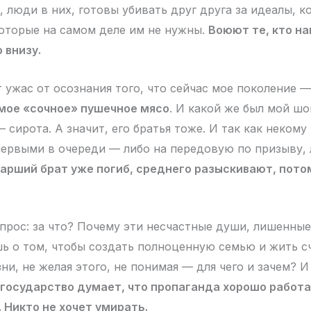
, люди в них, готовы убивать друг друга за идеалы, 
оторые на самом деле им не нужны.
Воюют те, кто на
 внизу.
 ужас от осознания того, что сейчас мое поколение 
амое «сочное» пушечное мясо
. И какой же был мой шок
 сирота. А значит, его братья тоже. И так как некому
первыми в очереди — либо на передовую по призыву, 
арший брат уже погиб, среднего разыскивают, пото
опрос: за что? Почему эти несчастные души, лишенны
ь о том, чтобы создать полноценную семью и жить с
ни, не желая этого, не понимая — для чего и зачем? И
государство думает, что пропаганда хорошо работа
. Никто не хочет умирать.