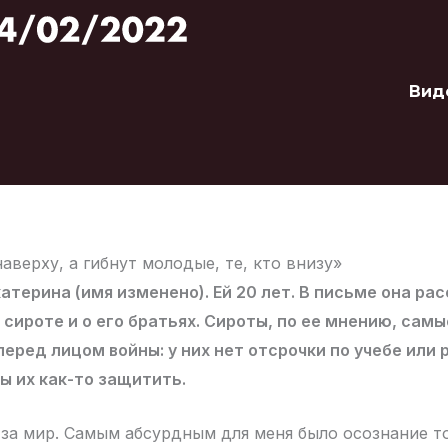
Вид
аверху, а гибнут молодые, те, кто внизу»
атерина (имя изменено). Ей 20 лет. В письме она ра
 сироте и о его братьях. Сироты, по ее мнению, самы
ред лицом войны: у них нет отсрочки по учебе или 
ы их как-то защитить.
 за мир. Самым абсурдным для меня было осознание то