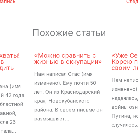
апись
Сле
Похожие статьи
хваты!
«Можно сравнить с
«Уже С
ов
жизнью в оккупации»
Корею п
дить
своим 
Нам написал Стас (имя
Нам напис
изменено). Ему почти 50
ена (имя
изменено).
лет. Он из Краснодарский
й 42 года.
надеялась
края, Новокубанского
областной
войны озн
района. В своем письме он
лавной,
Путина, н
размышляет…
сле 26
случилось
стала…