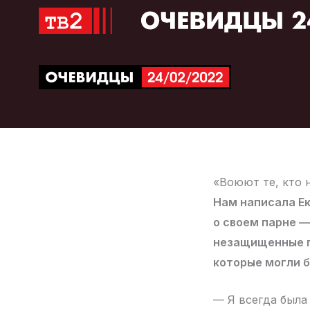
Перейти
к
содержимому
«Воюют те, кто н
Нам написала Ек
о своем парне —
незащищенные пе
которые могли б
— Я всегда была