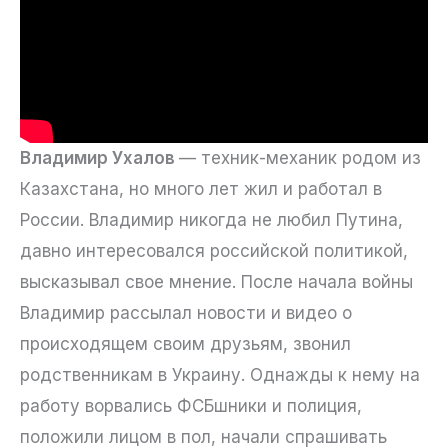
Владимир Ухалов
— техник-механик родом из
Казахстана, но много лет жил и работал в
России. Владимир никогда не любил Путина,
давно интересовался российской политикой,
высказывал свое мнение. После начала войны
Владимир рассылал новости и видео о
происходящем своим друзьям, звонил
родственникам в Украину. Однажды к нему на
работу ворвались ФСБшники и полиция,
положили лицом в пол, начали спрашивать