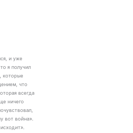
ся, и уже
то я получил
, которые
щением, что
которая всегда
еще ничего
 почувствовал,
у вот война».
оисходит».