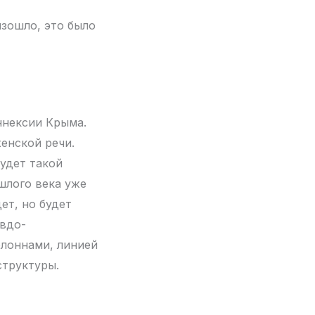
изошло, это было
ннексии Крыма.
енской речи.
будет такой
ошлого века уже
ет, но будет
евдо-
олоннами, линией
структуры.