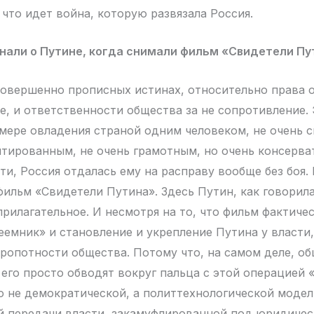
 что идет война, которую развязала Россия.
знали о Путине, когда снимали фильм «Свидетели Пу
совершенно прописных истинах, относительно права 
е, и ответственности общества за не сопротивление. 
мере овладения страной одним человеком, не очень 
нтированным, не очень грамотным, но очень консерв
ти, Россия отдалась ему на расправу вообще без боя.
фильм «Свидетели Путина». Здесь Путин, как говорил
прилагательное. И несмотря на то, что фильм фактиче
еемник» и становление и укрепление Путина у власти,
езропотности общества. Потому что, на самом деле, о
 его просто обводят вокруг пальца с этой операцией 
о не демократической, а политтехнологической моде
й передачи власти, закамуфлированной под юридиче