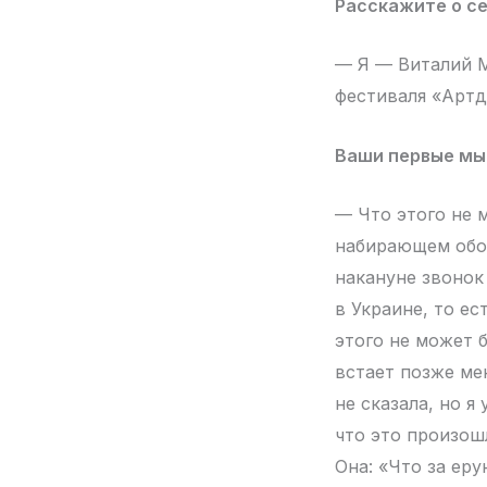
Расскажите о с
— Я — Виталий М
фестиваля «Артд
Ваши первые мыс
— Что этого не 
набирающем обор
накануне звонок
в Украине, то ес
этого не может б
встает позже ме
не сказала, но я
что это произошл
Она: «Что за ер