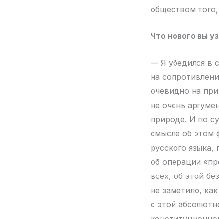
обществом того,
Что нового вы у
— Я убедился в 
на сопротивлени
очевидно на при
не очень аргуме
природе. И по су
смысле об этом 
русского языка, 
об операции «пр
всех, об этой б
не заметило, как
с этой абсолютн
конституционно