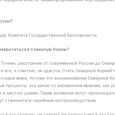
Путин?
ер Комитета Государственной Безопасности.
ревратиться в Северную Корею?
 Точнее, расстояние от современной России до Север
и его, к счастью, не удастся. Стать Северной Кореей 
а страна мира, потому что возникновение Северной К
е процессы, это какое-то аномальное явление, как р
и и шестью ушами. Такие аномалии могут происходить
ут становиться серийным воспроизводством.
т в эту сторону, не сделать ни одного шага в эту сто