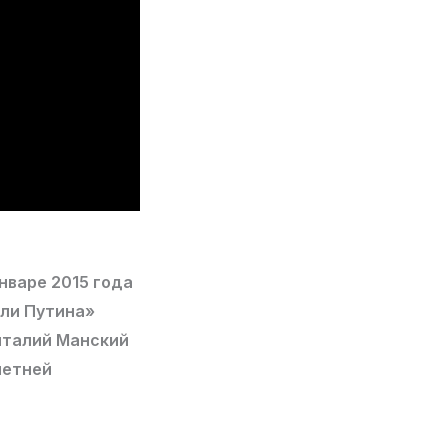
нваре 2015 года
ели Путина»
италий Манский
летней