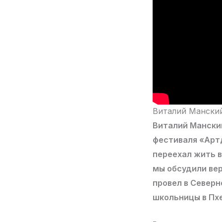
Виталий Манский
Виталий Мански
фестиваля «Артд
переехал жить 
мы обсудили ве
провел в Северн
школьницы в Пх