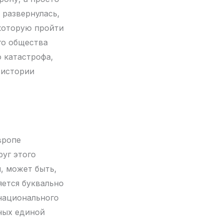
 развернулась,
 которую пройти
го общества
о катастрофа,
 истории
вропе
руг этого
, может быть,
ется буквально
национального
нных единой