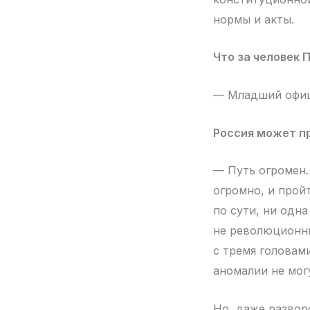
нормы и акты.
Что за человек 
— Младший офиц
Россия может п
— Путь огромен.
огромно, и пройт
по сути, ни одн
не революционны
с тремя головам
аномалии не мог
Но, даже разворо