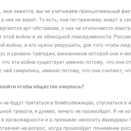
 мне кажется, мы не учитываем принципиальный фак
 в нее не верит. То есть, они по-прежнему живут в св
ергаются арт-обстрелам, у них не отключается элект
ет этой войны в их обиходной повседневности. Росси
ой войны, и его нужно разрушить, для того чтобы люд
дус и уровень трагедии, виновником которой они и яв
 что эта война существует именно потому, что они сп
с ней смирились, именно потому, что они считают, что
изойти чтобы общество очнулось?
 не будут прятаться в бомбоубежищах, спускаться в 
ной тревоги, я думаю, ничего не произойдет. Я не хо
 в кровожадности и в призывах наносить авиаудары 
 отвечаю на вопрос, когда произойдет понимание рос