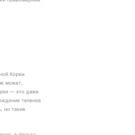
ной Кореи
не может,
ореи — это даже
ождение теленка
, но такие
рону, а просто