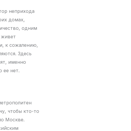
тор неприхода
оих домах,
ричество, одним
я живет
и, к сожалению,
ляются. Здесь
ят, именно
 ее нет.
метрополитен
чу, чтобы кто-то
по Москве.
сийским