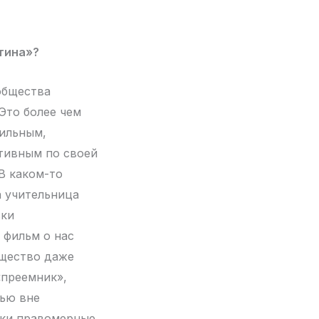
тина»?
общества
Это более чем
сильным,
ативным по своей
 В каком-то
а учительница
ски
 фильм о нас
бщество даже
«преемник»,
лью вне
ски правомерные