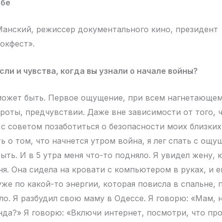
ебе
анский, режиссер документального кино, президент
окфест».
ли и чувства, когда вы узнали о начале войны?
может быть. Первое ощущение, при всем нагнетающем
оты, предчувствии. Даже вне зависимости от того, ч
 с советом позаботиться о безопасности моих близких
ть о том, что начнется утром война, я лег спать с ощу
ыть. И в 5 утра меня что-то подняло. Я увидел жену, 
ня. Она сидела на кровати с компьютером в руках, и 
 уже по какой-то энергии, которая повисла в спальне,
о. Я разбудил свою маму в Одессе. Я говорю: «Мам, н
унда?» Я говорю: «Включи интернет, посмотри, что пр