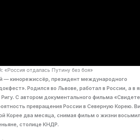
: «Россия отдалась Путину без боя»
й — кинорежиссёр, президент международного
окфест». Родился во Львове, работал в России, а в я
в Ригу. С автором документального фильма «Свидет
роятность превращения России в Северную Корею. В
ой Корее два месяца, снимая фильм о жизни восьми
еньяне, столице КНДР.