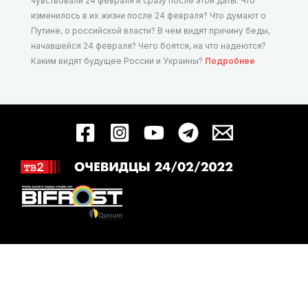
чувствовали 24 февраля и сразу после этой даты. Что
изменилось в их жизни после 24 февраля? Что думают о
Путине, о российской власти? В чем видят причину беды,
начавшейся 24 февраля? Чего боятся, на что надеются?
Каким видят будущее России и Украины?
Подробнее