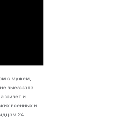
том с мужем,
ине выезжала
на живёт и
ских военных и
видцам 24