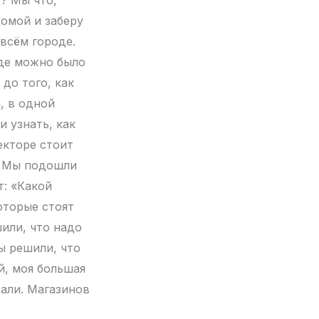
домой и заберу
всём городе.
где можно было
 до того, как
а, в одной
и узнать, как
екторе стоит
. Мы подошли
т: «Какой
оторые стоят
шили, что надо
ы решили, что
ой, моя большая
вали. Магазинов