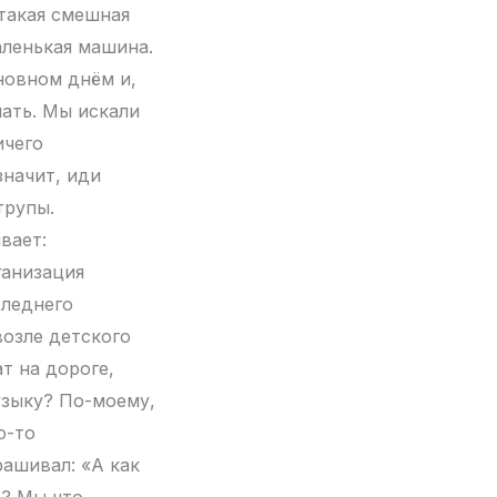
 такая смешная
аленькая машина.
сновном днём и,
шать. Мы искали
ичего
значит, иди
трупы.
вает:
ганизация
следнего
возле детского
т на дороге,
узыку? По-моему,
о-то
рашивал: «А как
о? Мы что,