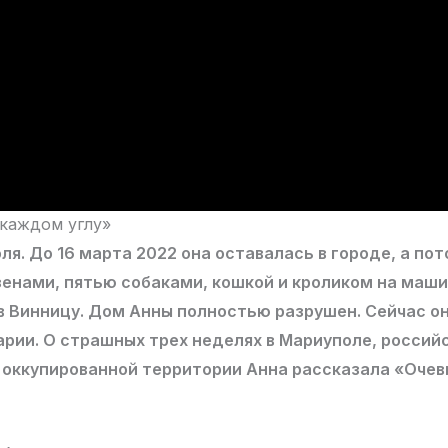
 каждом углу»
ля. До 16 марта 2022 она оставалась в городе, а по
зенами, пятью собаками, кошкой и кроликом на маш
в Винницу. Дом Анны полностью разрушен. Сейчас о
арии. О страшных трех неделях в Мариуполе, россий
с оккупированной территории Анна рассказала «Оче