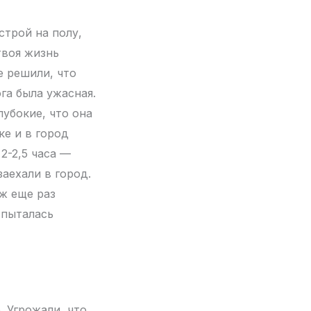
строй на полу,
твоя жизнь
е решили, что
га была ужасная.
лубокие, что она
ке и в город
2-2,5 часа —
заехали в город.
ж еще раз
 пыталась
 Угрожали, что