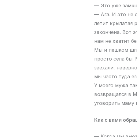
— Это уже замкн
— Ага. И это не
летит крылатая р
закончена. Вот э
нам не хватит бе
Мы и пешком шли
просто села бы. 
заехали, наверно
мы часто туда ез
У моего мужа та
возвращался в М
уговорить маму в
Как с вами обр
— Когда мы выез