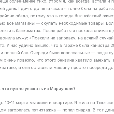
ещё более-менее тихо. Утром я, как всегда, встала и 
й день. Где-то до пяти часов я точно была на работе.
 районе обеда, потому что в городе был жёсткий ажио
ью все магазины — скупать необходимые товары. Бо
еньги в банкоматах. После работы я поехала снимать 
вонила мужу: «Поехали на заправку, на всякий случай
т». У нас удачно вышло, что в гараже была канистра 
 и полный бак. Очереди были колоссальные — люди су
м очень повезло, что этого бензина хватило выехать,
хватало, и они оставляли машину просто посереди дор
, что нужно уезжать из Мариуполя?
о 10-11 марта мы жили в квартире. Я жила на Тысячке
дом загорелась пятиэтажка — попал снаряд. В тот ден