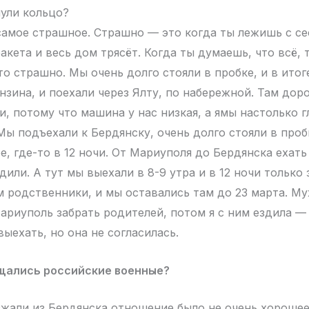
ули кольцо?
 самое страшное. Страшно — это когда ты лежишь с се
акета и весь дом трясёт. Когда ты думаешь, что всё, 
то страшно. Мы очень долго стояли в пробке, и в итог
нзина, и поехали через Ялту, по набережной. Там доро
, потому что машина у нас низкая, а ямы настолько г
Мы подъехали к Бердянску, очень долго стояли в проб
е, где-то в 12 ночи. От Мариуполя до Бердянска ехать 
дили. А тут мы выехали в 8-9 утра и в 12 ночи только 
м родственники, и мы оставались там до 23 марта. Му
ариуполь забрать родителей, потом я с ним ездила —
ыехать, но она не согласилась.
ащались российские военные?
жали из Бердянска отношение было не очень хорошее.