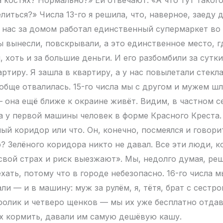
иться?» Числа 13-го я решила, что, наверное, заеду 
У нас за домом работал единственный супермаркет во 
ы вынесли, повскрывали, а это единственное место, 
 хоть и за большие деньги. И его разбомбили за сутки
артиру. Я зашла в квартиру, а у нас повылетали стекл
обще отвалилась. 15-го числа мы с другом и мужем шл
— она ещё ближе к окраине живёт. Видим, в частном с
а у первой машины человек в форме Красного Креста
ный коридор или что. Он, конечно, посмеялся и говори
? Зелёного коридора никто не давал. Все эти люди, к
 свой страх и риск выезжают». Мы, недолго думая, ре
хать, потому что в городе небезопасно. 16-го числа м
ли — и в машину: муж за рулём, я, тётя, брат с сестр
кролик и четверо щенков — мы их уже бесплатно отда
их кормить, давали им самую дешёвую кашу.