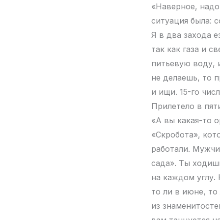
«Наверное, надо 
ситуация была: с
Я в два захода 
так как газа и с
питьевую воду, 
не делаешь, то 
и ищи. 15-го чис
Прилетело в пят
«А вы какая-то о
«Скробота», кот
работали. Мужчи
сада». Ты ходиш
на каждом углу.
то ли в июне, то
из знаменитостей
вам танцуется н