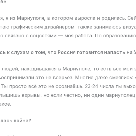
бе.
я, я из Мариуполя, в котором выросла и родилась. Се
отаю графическим дизайнером, также занимаюсь визу
то связано с соцсетями — моя работа. По образованию
сь к слухам о том, что Россия готовится напасть на 
 людей, находившаяся в Мариуполе, то есть все мои 
воспринимали это не всерьёз. Многие даже смеялись: 
 Ты просто всё это не осознаёшь. 23-24 числа ты вых
слышишь взрывы, но если честно, ни один мариуполец
акое.
алась война?