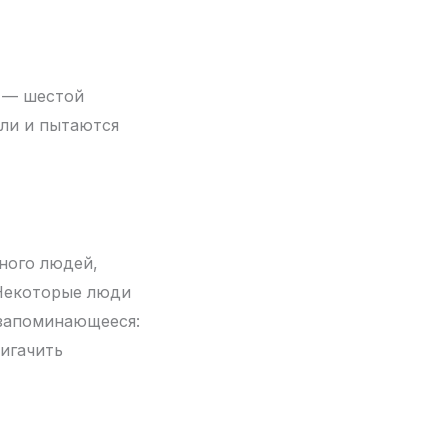
и — шестой
сли и пытаются
много людей,
 Некоторые люди
 запоминающееся:
фигачить