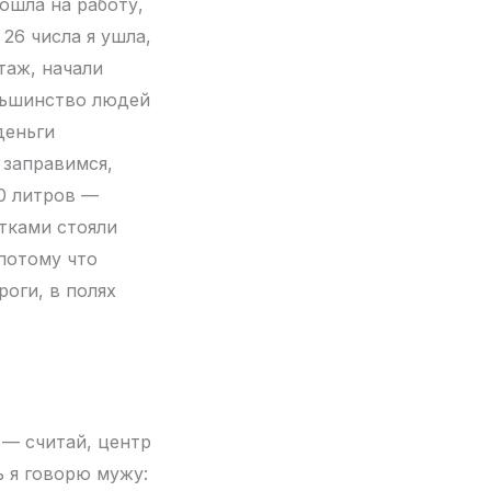
пошла на работу,
 26 числа я ушла,
таж, начали
льшинство людей
деньги
 заправимся,
20 литров —
тками стояли
 потому что
оги, в полях
 — считай, центр
ь я говорю мужу: