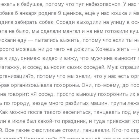
ехать к бабушке, потому что тут небезопасно». У нас
обака 6 января родила 9 щенков, ещё у нас кошка и м
ездила забирать собак. Соседи выходили на улицу в о
вета не было, мы сделали мангал и на нём готовили ку
искали еду — пытались выжить, потому что если ты н
просто можешь ни до чего не дожить. Хочешь жить — 
ла я иду, снимаю видео и вижу, что мужчина выносит 
иэтажку, и сосед выносил своих соседей. Муж спраши
рганизация?», потому что мы знали, что у нас есть ор
орая организовывала похороны. Они, по-моему, до по
на говорит: «Я сосед, просто выношу похоронить их 
ь по городу, везде много разбитых машин, трупы лежа
 Как можно после такого веселиться, танцевать под м
 ли в июле был какой-то праздник, и туда приезжал кт
. Все такие счастливые стояли, танцевали. Кто-то сп
а костях? Нормально?» Ей отвечают: «А что тут таког