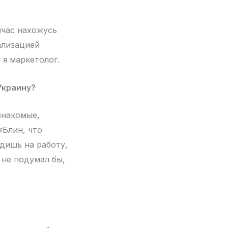
йчас нахожусь
ализацией
 я маркетолог.
Украину?
знакомые,
«Блин, что
одишь на работу,
 не подумал бы,