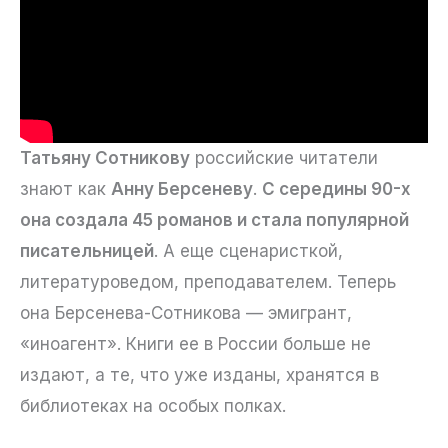
Татьяну Сотникову
российские читатели
знают как
Анну Берсеневу
.
С середины 90-х
она создала 45 романов и стала популярной
писательницей
. А еще сценаристкой,
литературоведом, преподавателем. Теперь
она Берсенева-Сотникова — эмигрант,
«иноагент». Книги ее в России больше не
издают, а те, что уже изданы, хранятся в
библиотеках на особых полках.