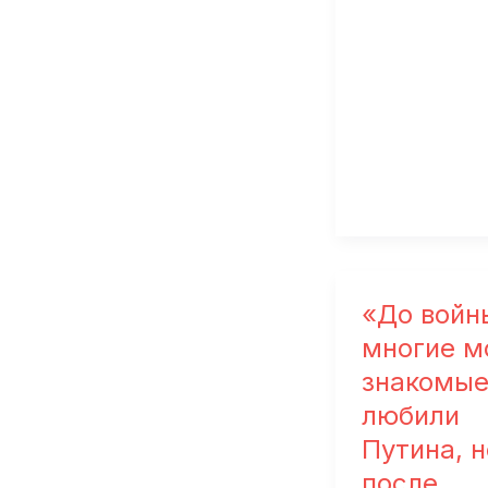
как
нас
много»
«До войн
многие м
знакомые
любили
Путина, н
после