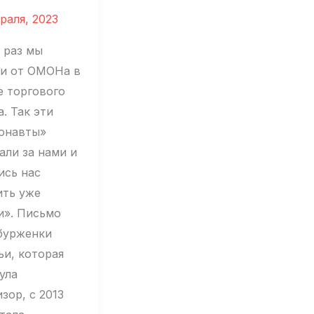
т
раля, 2023
 раз мы
вительно
ли от ОМОНа в
е,
е торгового
ое»
. Так эти
онавты»
али за нами и
ись нас
ить уже
и». Письмо
бурженки
ьи, которая
ула
зор, с 2013