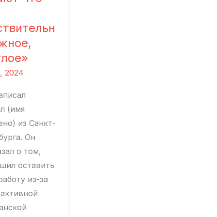
ствительн
жное,
тлое»
, 2024
аписал
л (имя
ено) из Санкт-
бурга. Он
зал о том,
ешил оставить
работу из-за
 активной
анской