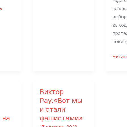
года 
наблю
»
выбор
выход
проте
покин
«Реве
Читат
но
выход
на
митин
Виктор
потом
Рау:«Вот мы
что
и стали
кто,
 на
фашистами»
если
17 октября, 2022