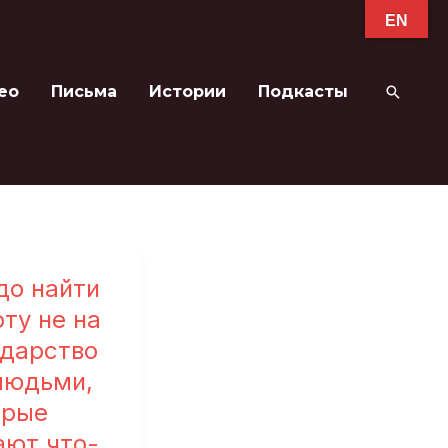
EN
ео
Письма
Истории
Подкасты
Поиск
до найти
ту не на
ударство
 людьми,
орые
ают что-