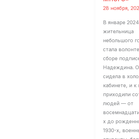
28 ноября, 20
В январе 2024
жительница
небольшого г
стала волонт
сборе подпис
Надеждина. О
сидела в хол
кабинете, и к
приходили со
людей — от
восемнадцат
х до рожденн
1930-х, военн