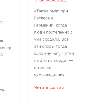
не
я?»
«Также было при
Гитлере в
22
Германии, когда
люди постепенно с
в
ума сходили. Вот
ак
эти споры тогда
женер
шли: «ну нет, Путин
ой
на это не пойдет —
о
он же не
сумасшедший»
Виктор
Читать далее »
те-
Рау:«Вот
мы
и