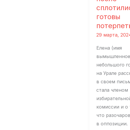
сплотили
готовы
потерпет
29 марта, 202
Елена (имя
вымышленное
небольшого г
на Урале расс
в своем письм
стала членом
избирательно
комиссии и о 
что разочаро
в оппозиции.