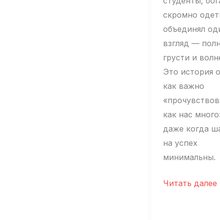
студенты, бог
скромно одет
объединял од
взгляд — пол
грусти и волн
Это история о
как важно
«прочувствов
как нас много
даже когда ш
на успех
минимальны.
«Пользуемся
Читать далее 
возможность
прочувствова