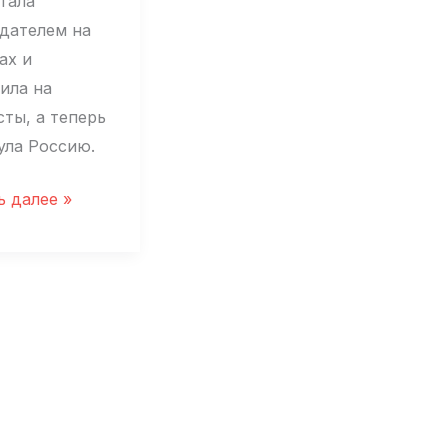
стала
дателем на
ах и
ила на
сты, а теперь
ула Россию.
ла,
ь далее »
ила
ги,
у