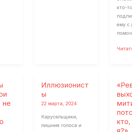
кто-т
подпи
ему с
помоч
«Надо
Читат
найти
работ
не
на
ы
Иллюзионист
«Рев
госуд
ои
ы
вых
и
 не
мит
22 марта, 2024
с
пот
людьм
Карусельщики,
о
кто,
котор
лишние голоса и
я?»