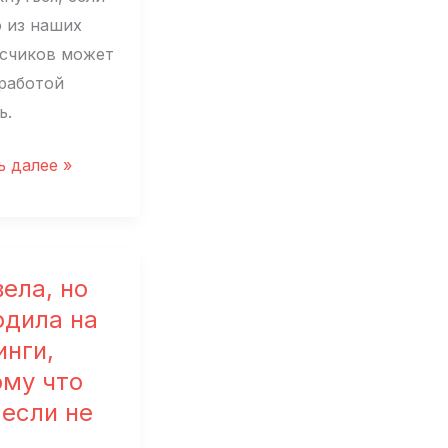
о из наших
счиков может
 работой
ь.
ь далее »
у
ела, но
арство
одила на
инги,
ому что
и,
 если не
ые