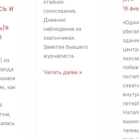
делаю
«тайна»
сь и
16 фев
что-
голосования.
то
Дневник
«Один
ь!»
дейст
наблюдения из
убега
4
важно
«загончика».
здани
светл
Заметки бывшего
центра
журналиста.
«косм
) из
побеж
орода
Иллюзионисты
Читать далее »
пытал
казала
схват
е, как
внутр
петер
й
Натал
том,
выкин
валась
телеви