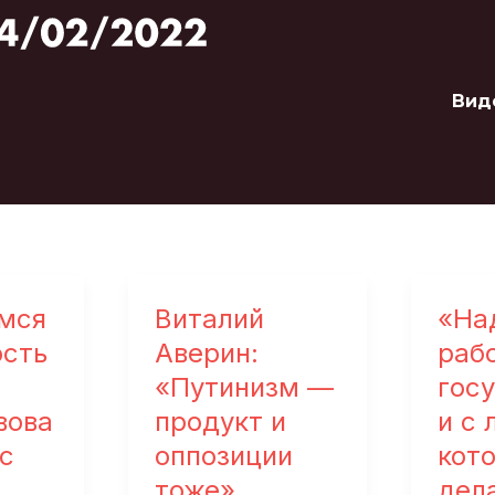
Вид
мся
Виталий
«На
сть
Аверин:
рабо
«Путинизм —
гос
вова
продукт и
и с
ас
оппозиции
кот
тоже»
дел