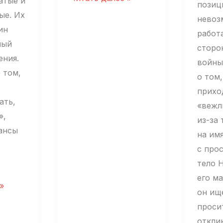
атые и
позиц
Аверин:
ые. Их
невоз
«Путинизм
ин
работ
—
ный
сторо
продукт
ения.
войны
и
 том,
о том,
оппозиции
прихо
тоже»
ать,
«вежл
»,
из-за
ансы
на им
с про
тело 
его ма
»
он ищ
ю
проси
ть,
откли