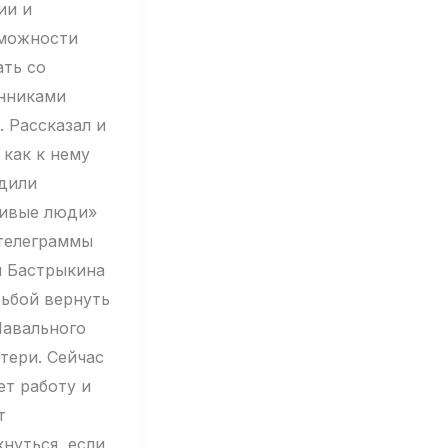
ии и
можности
ать со
нниками
. Рассказал и
 как к нему
дили
ивые люди»
 телеграммы
я Бастрыкина
сьбой вернуть
Навального
тери. Сейчас
ет работу и
т
кнуться, если