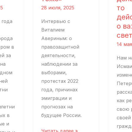
то
25
28 июля, 2025
дей
 года
Интервью с
о ва
Виталием
све
орода
Авериным: о
14 мая
ером в
правозащитной
ей за
деятельности,
Нам н
на
наблюдении за
Исмаи
одном
выборами,
измен
 ней
протестах 2022
Петер
тни
года, причинах
расска
эмиграции и
как р
илетни
прогнозах на
свою 
ых в
будущее России.
своей
ые и
гражд
Виталий
Читать далее »