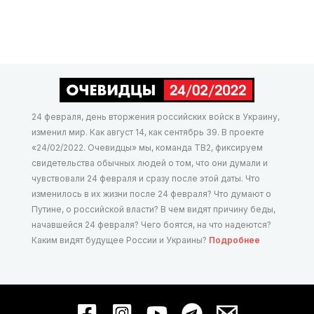
24 февраля, день вторжения российских войск в Украину,
изменил мир. Как август 14, как сентябрь 39. В проекте
«24/02/2022. Очевидцы» мы, команда ТВ2, фиксируем
свидетельства обычных людей о том, что они думали и
чувствовали 24 февраля и сразу после этой даты. Что
изменилось в их жизни после 24 февраля? Что думают о
Путине, о российской власти? В чем видят причину беды,
начавшейся 24 февраля? Чего боятся, на что надеются?
Каким видят будущее России и Украины?
Подробнее