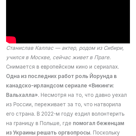
Станислав Каллас — актер, родом из Сибири,
учился в Москве, сейчас живет в Праге.
Снимается в европейском кино и сериалах.
Одна из последних работ роль Йорунда в
канадско-ирландсом сериале «Викинги:
Вальхалла»
. Несмотря на то, что давно уехал
из России, переживает за то, что натворила
его страна. В 2022-м году ездил волонтерить
на границу в Польше, где
помогал беженцам
из Украины решать оргвопросы
. Поскольку