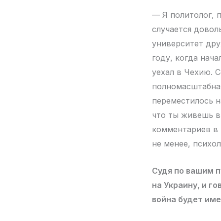
— Я политолог, 
случается довол
университет дру
году, когда нача
уехал в Чехию. С
полномасштабная
переместилось н
что ты живешь в
комментариев в 7
не менее, психо
Судя по вашим п
на Украину, и г
война будет име