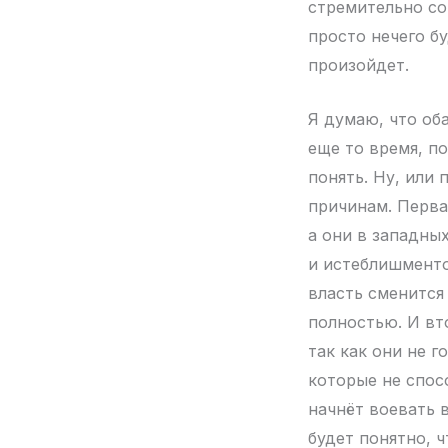
стремительно со
просто нечего б
произойдет.
Я думаю, что об
еще то время, п
понять. Ну, или
причинам. Перва
а они в западны
и истеблишменто
власть сменится
полностью. И вт
так как они не г
которые не спос
начнёт воевать в
будет понятно, 