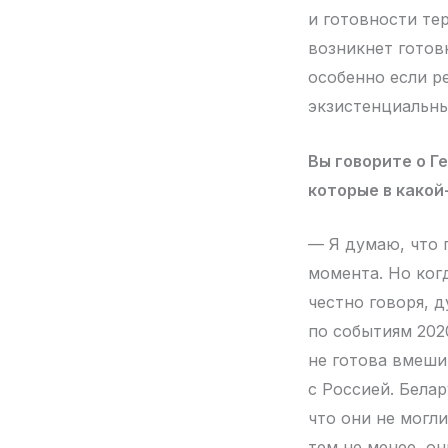
и готовности те
возникнет готов
особенно если р
экзистенциальны
Вы говорите о Г
которые в какой
— Я думаю, что 
момента. Но ког
честно говоря, 
по событиям 2020
не готова вмеши
с Россией. Белар
что они не могл
тем не менее, о