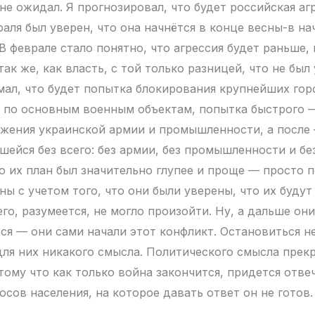
не ожидал. Я прогнозировал, что будет российская аг
аля был уверен, что она начнётся в конце весны-в нач
 В феврале стало понятно, что агрессия будет раньше, 
ак же, как власть, с той только разницей, что не был
умал, что будет попытка блокирования крупнейших гор
 по основным военным объектам, попытка быстрого —
жения украинской армии и промышленности, а после
шейся без всего: без армии, без промышленности и бе
то их план был значительно глупее и проще — просто 
ы с учетом того, что они были уверены, что их будут
го, разумеется, не могло произойти. Ну, а дальше они
ься — они сами начали этот конфликт. Остановиться 
 для них никакого смысла. Политического смысла прек
тому что как только война закончится, придется отве
сов населения, на которое давать ответ он не готов.