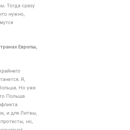
ы. Тогда сразу
что нужно,
мутся
странах Европы,
крайнего
танется. Я,
 Польша. Но уже
что Польша
нфликта
и, и для Литвы,
протесты, но,
возникнет