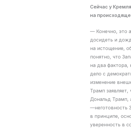
Сейчас у Кремля
на происходяще
— Конечно, это 
досидеть и дожд
на истощение, о
понятно, что За
на два фактора,
дело с демократ
изменение внешн
Трамп заявляет,
Дональд Трамп, 
—неготовность З
в принципе, осн
уверенность в с