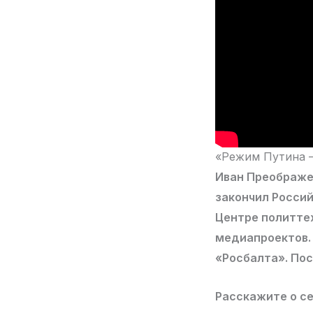
«Режим Путина –
Иван Преображен
закончил Россий
Центре политте
медиапроектов.
«Росбалта». Пос
Расскажите о се