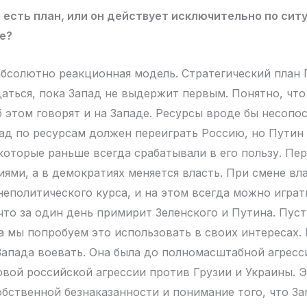
 есть план, или он действует исключительно по сит
е?
абсолютно реакционная модель. Стратегический план
аться, пока Запад не выдержит первым. Понятно, что
б этом говорят и на Западе. Ресурсы вроде бы несопо
пад по ресурсам должен переиграть Россию, но Путин
 которые раньше всегда срабатывали в его пользу. Пе
иями, а в демократиях меняется власть. При смене вл
еполитического курса, и на этом всегда можно играт
 что за один день примирит Зеленского и Путина. Пус
а мы попробуем это использовать в своих интересах.
апада воевать. Она была до полномасштабной агресси
овой российской агрессии против Грузии и Украины. Э
обственной безнаказанности и понимание того, что За