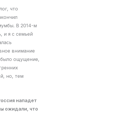
ог, что
акончил
мумбы. В 2014-м
, и я с семьей
алась
овное внимание
д было ощущение,
тренних
й, но, тем
Россия нападет
вы ожидали, что