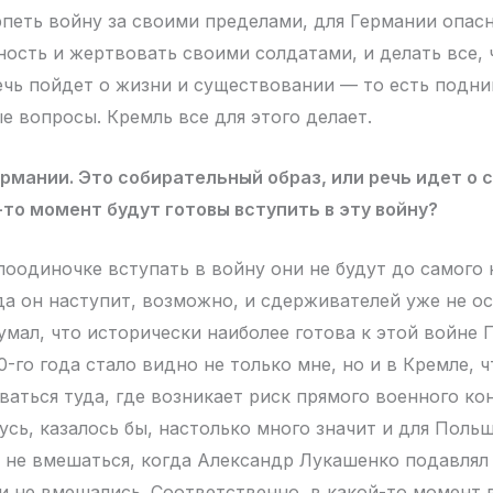
рпеть войну за своими пределами, для Германии опасн
ность и жертвовать своими солдатами, и делать все, 
ечь пойдет о жизни и существовании — то есть подни
е вопросы. Кремль все для этого делает.
ермании. Это собирательный образ, или речь идет о 
-то момент будут готовы вступить в эту войну?
поодиночке вступать в войну они не будут до самого 
да он наступит, возможно, и сдерживателей уже не ос
думал, что исторически наиболее готова к этой войне
-го года стало видно не только мне, но и в Кремле, 
ваться туда, где возникает риск прямого военного ко
усь, казалось бы, настолько много значит и для Польш
и не вмешаться, когда Александр Лукашенко подавлял 
ни не вмешались. Соответственно, в какой-то момент 