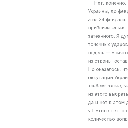
— Нет, конечно, 
Украины, до февр
а не 24 февраля.
приблизительно т
затеянного. Я д
точечных ударов
недель — уничто
из страны, остав
Но оказалось, ч
оккупации Украин
хлебом-солью, че
из этого выбрат
да и нет в этом
у Путина нет, по
количество вопро