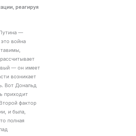
уации, реагируя
 Путина —
 это война
ставимы,
 рассчитывает
рвый — он имеет
асти возникает
ь. Вот Дональд
ть приходит
 Второй фактор
и, и была,
то полная
пад