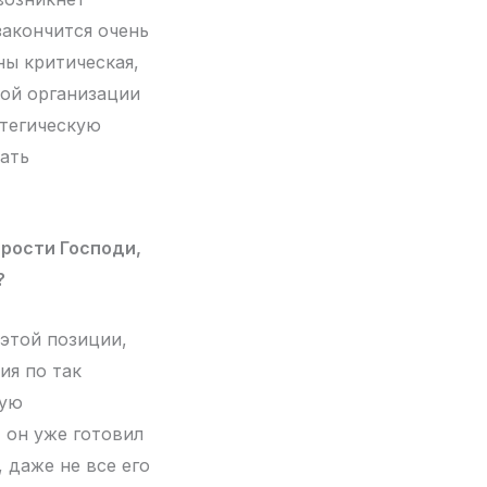
закончится очень
ны критическая,
кой организации
атегическую
зать
Прости Господи,
?
 этой позиции,
ия по так
ную
, он уже готовил
 даже не все его