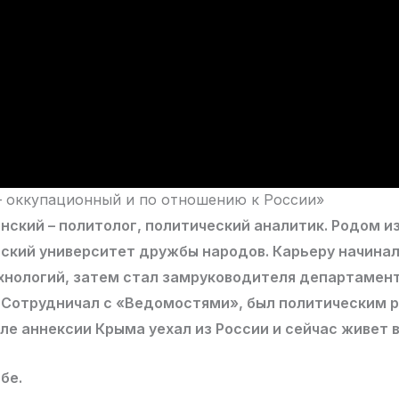
 оккупационный и по отношению к России»
ский – политолог, политический аналитик. Родом и
ский университет дружбы народов. Карьеру начинал
хнологий, затем стал замруководителя департамен
 Сотрудничал с «Ведомостями», был политическим 
ле аннексии Крыма уехал из России и сейчас живет в
бе.