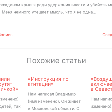
ражданам крылья ради удержания власти и убийств 
 Меня немного утешает мысль, что я не одна…
апись
Сле
Похожие статьи
лили
«Инструкция по
«Воздуш
рутят
агитации»
включае
пичкой»
в Севас
Нам написал Владимир
изменено)
Нам напис
(имя изменено). Он живет
детей, так
изменено).
в Московской области. С