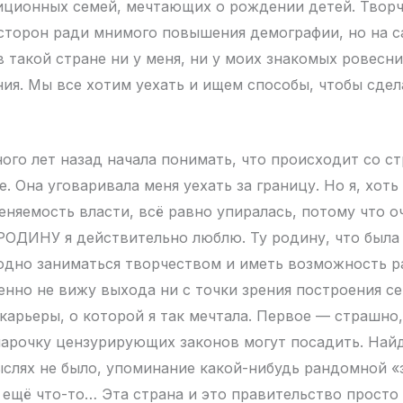
иционных семей, мечтающих о рождении детей. Творч
 сторон ради мнимого повышения демографии, но на 
в такой стране ни у меня, ни у моих знакомых ровесни
ия. Мы все хотим уехать и ищем способы, чтобы сдел
ого лет назад начала понимать, что происходит со ст
е. Она уговаривала меня уехать за границу. Но я, хот
еняемость власти, всё равно упиралась, потому что 
РОДИНУ я действительно люблю. Ту родину, что была 
бодно заниматься творчеством и иметь возможность р
енно не вижу выхода ни с точки зрения построения се
карьеры, о которой я так мечтала. Первое — страшно,
парочку цензурирующих законов могут посадить. Най
мыслях не было, упоминание какой-нибудь рандомной 
 ещё что-то… Эта страна и это правительство просто