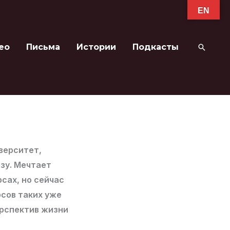
EN
ео
Письма
Истории
Подкасты
Поиск
верситет,
зу. Мечтает
сах, но сейчас
рсов таких уже
ерспектив жизни