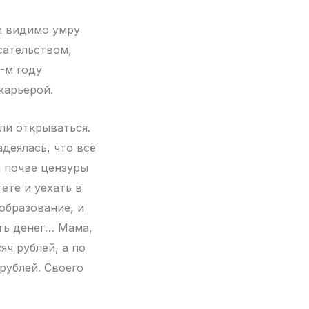
и видимо умру
сательством,
-м году
карьерой.
али открываться.
деялась, что всё
а почве цензуры
ете и уехать в
образование, и
ить денег… Мама,
яч рублей, а по
рублей. Своего