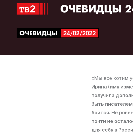
Перейти
к
содержимому
«Мы все хотим 
Ирина (имя изме
получила дополн
быть писателем.
боится. Не рове
почти не остало
для себя в Росси