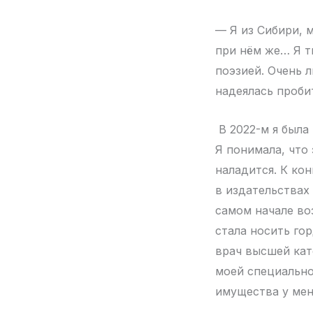
— Я из Сибири, 
при нём же… Я т
поэзией. Очень 
надеялась пробит
В 2022-м я была 
Я понимала, что
наладится. К ко
в издательствах 
самом начале во
стала носить го
врач высшей кат
моей специально
имущества у мен