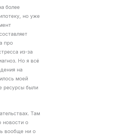
на более
ипотеку, но уже
мент
составляет
а про
стресса из-за
агноз. Но я всё
дения на
вилось моей
е ресурсы были
ательствах. Там
ю новости о
ть вообще ни о