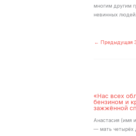
многим другим г
невинных людей.
←
Предыдущая З
«Нас всех об
бензином и к
зажжённой с
Анастасия (имя 
— мать четырёх 