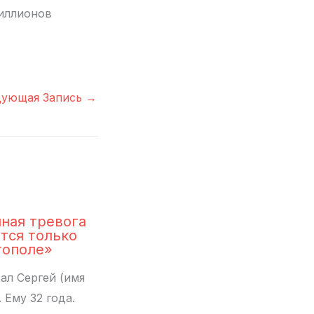
миллионов
дующая Запись
→
ная тревога
тся только
тополе»
ал Сергей (имя
 Ему 32 года.