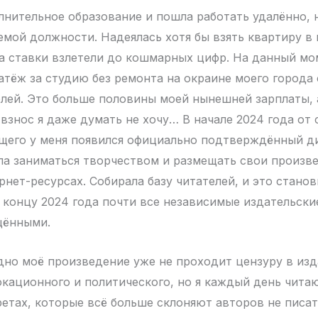
лнительное образование и пошла работать удалённо, 
мой должности. Надеялась хотя бы взять квартиру в 
да ставки взлетели до кошмарных цифр. На данный мо
тёж за студию без ремонта на окраине моего города 
блей. Это больше половины моей нынешней зарплаты, 
взнос я даже думать не хочу… В начале 2024 года от 
щего у меня появился официально подтверждённый ди
а заниматься творчеством и размещать свои произве
рнет-ресурсах. Собирала базу читателей, и это стано
 концу 2024 года почти все независимые издательски
щёнными.
одно моё произведение уже не проходит цензуру в изд
окационного и политического, но я каждый день чита
ретах, которые всё больше склоняют авторов не писа