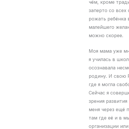
чём, кроме трад
заперто со всех
рожать ребёнка 
малейшего желан
можно скорее.
Моя мама уже мн
я училась в школ
осознавала несм
родину. И свою 
где я могла сво
Сейчас я соверш
зрения развития 
меня через ещё 
там где её и в 
организации или