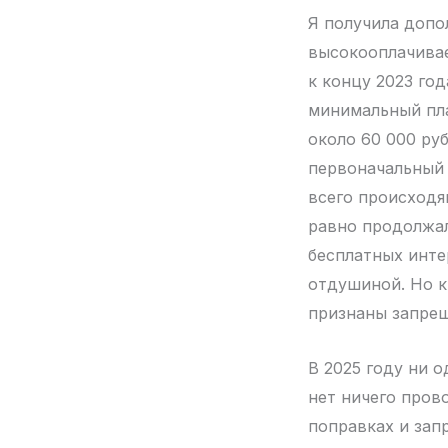
Я получила допо
высокооплачивае
к концу 2023 го
минимальный пла
около 60 000 ру
первоначальный 
всего происходя
равно продолжал
бесплатных инте
отдушиной. Но к
признаны запре
В 2025 году ни 
нет ничего пров
поправках и зап