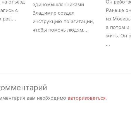
 на отъезд
Он работа
единомышленниками
ались с
Раньше он
Владимир создал
 раз,…
из Москвы
инструкцию по агитации,
а потом и
чтобы помочь людям…
жить. Он р
…
комментарий
омментария вам необходимо
авторизоваться
.