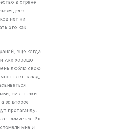
ество в стране
самом деле
ков нет ни
ать это как
раной, ещё когда
ь и уже хорошо
очень люблю свою
много лет назад,
азвиваться.
мьи, ни с точки
 а за второе
дут пропаганду,
«экстремистской»
 сломали мне и