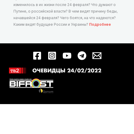
изменилось в их жизни после 24 февраля? Что думают о
Путине, о российской власти? В чем видят причину беды,
начавшейся 24 февраля? Чего боятся, на что надеются?
Каким видят будущее России и Украины?
Подробнее