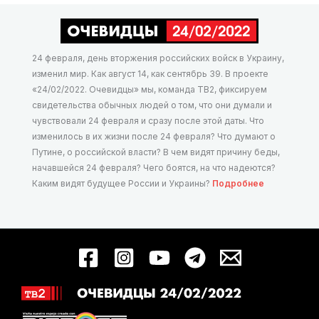
24 февраля, день вторжения российских войск в Украину,
изменил мир. Как август 14, как сентябрь 39. В проекте
«24/02/2022. Очевидцы» мы, команда ТВ2, фиксируем
свидетельства обычных людей о том, что они думали и
чувствовали 24 февраля и сразу после этой даты. Что
изменилось в их жизни после 24 февраля? Что думают о
Путине, о российской власти? В чем видят причину беды,
начавшейся 24 февраля? Чего боятся, на что надеются?
Каким видят будущее России и Украины?
Подробнее