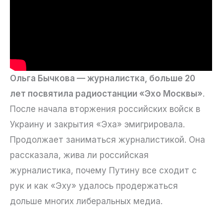
Ольга Бычкова — журналистка, больше 20
лет посвятила радиостанции «Эхо Москвы»
.
После начала вторжения российских войск в
Украину и закрытия «Эха» эмигрировала.
Продолжает заниматься журналистикой. Она
рассказала, жива ли российская
журналистика, почему Путину все сходит с
рук и как «Эху» удалось продержаться
дольше многих либеральных медиа.