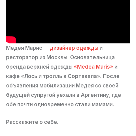
Медея Марис —
дизайнер одежды
и
ресторатор из Москвы. Основательница
бренда верхней одежды
«Medea Maris»
и
кафе «Лось и тролль в Сортавала». После
объявления мобилизации Медея со своей
будущей супругой уехали в Аргентину, где
обе почти одновременно стали мамами.
Расскажите о себе.