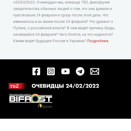
«24/02/2022. Очевидцы» мы, команда ТВ2, фиксируем
свидетельства обычных людей о том, что они думали и
чувствовали 24 февраля и сразу после этой даты. Что
изменилось в их жизни после 24 февраля? Что думают о
Путине, о российской власти? В чем видят причину беды,
начавшейся 24 февраля? Чего боятся, на что надеются?
Каким видят будущее России и Украины?
Подробнее