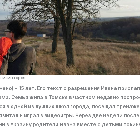
ва мамы героя
нено) – 15 лет. Его текст с разрешения Ивана прислал
ама. Семья жила в Томске в частном недавно постр
ся в одной из лучших школ города, посещал тренаже
 читал и играл в видеоигры. Через две недели посл
и в Украину родители Ивана вместе с детьми покину