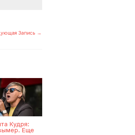
дующая Запись
→
та Кудря:
вымер. Еще