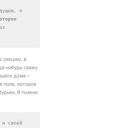
ущем, я 
торое 
х 
ю секцию, в
гда-нибудь скажу
ашего дома –
я поле, которое
бурьян. Я помню
и своей 