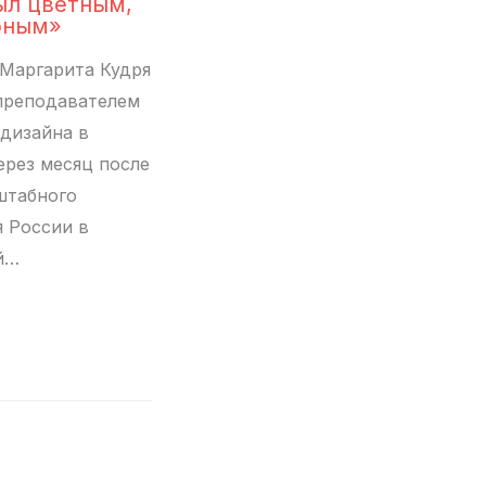
ыл цветным,
рным»
Маргарита Кудря
преподавателем
 дизайна в
ерез месяц после
штабного
 России в
й…