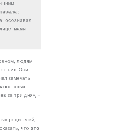
чным 
азала: 
 осознавал 
лице мамы 
новном, людям
от них. Они
чал замечать
на которых
иев за три дня», –
тых родителей,
 сказать, что
это