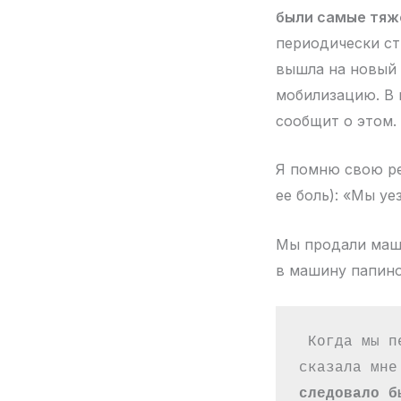
были самые тяж
периодически ст
вышла на новый у
мобилизацию. В 
сообщит о этом.
Я помню свою ре
ее боль): «Мы уе
Мы продали маши
в машину папино
 Когда мы п
сказала мне
следовало б