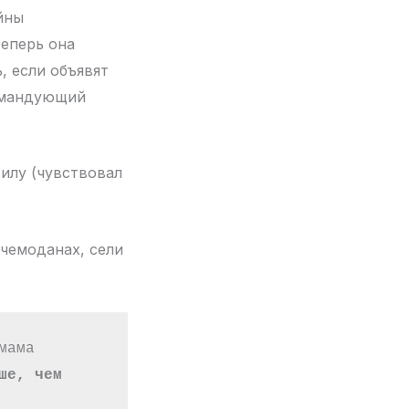
ойны
теперь она
, если объявят
командующий
силу (чувствовал
 чемоданах, сели
ама 
е, чем 