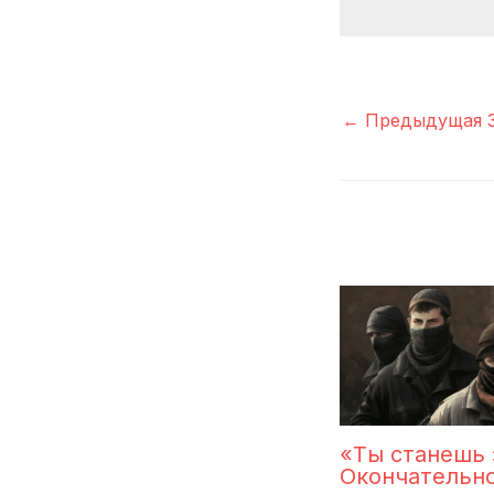
←
Предыдущая З
«Ты станешь 
Окончательн