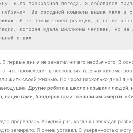
кну. Была прекрасная погода. Я любовался привы
 пейзажем. 
Из соседней комнаты вышла мама и ск
ойна»
. Я не помню своей реакции, я не до конца
гедии, которая ждала миллионы человек, но 
на 
льный страх
.
. В первые дни я не заметил ничего необычного. В ос
 то, что происходит в нескольких тысячах километров 
ли жить своей жизнью. Но через несколько дней я на
равнодушия.
Другие ребята в школе называли людей, 
на, нацистами, бандеровцами, желали им смерти
. «К
удто прервалась. Каждый раз, когда я наблюдал разби
удто замирало. Я очень уставал. С уверенностью могу