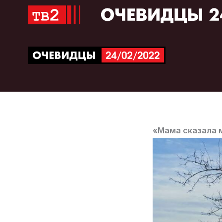
Перейти
к
содержимому
«Мама сказала м