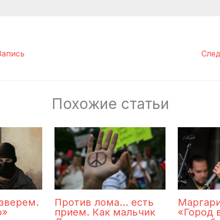
апись
Сле
Похожие статьи
зверем.
Маргари
Против лома… есть
о»
«Город 
прием. Как мальчик