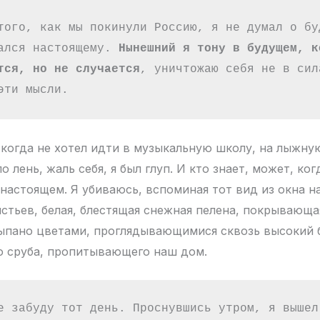
того, как мы покинули Россию, я не думал о буд
ался настоящему. 
Нынешний я тону в будущем, ко
тся, но не случается
, уничтожаю себя не в сила
эти мысли.
 когда не хотел идти в музыкальную школу, на лыжну
о лень, жаль себя, я был глуп. И кто знает, может, ко
 настоящем. Я убиваюсь, вспоминая тот вид из окна н
истьев, белая, блестящая снежная пелена, покрывающа
ыпано цветами, проглядывающимися сквозь высокий 
о сруба, пропитывающего наш дом.
е забуду тот день. Проснувшись утром, я вышел 