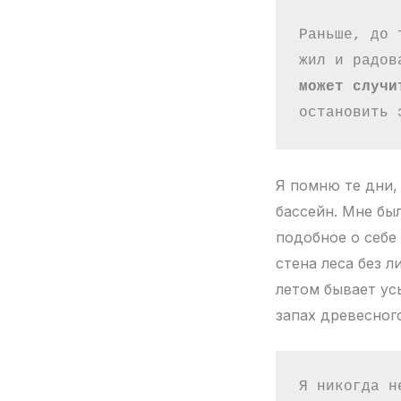
Раньше, до 
жил и радов
может случи
остановить 
Я помню те дни,
бассейн. Мне был
подобное о себе
стена леса без л
летом бывает ус
запах древесног
Я никогда н