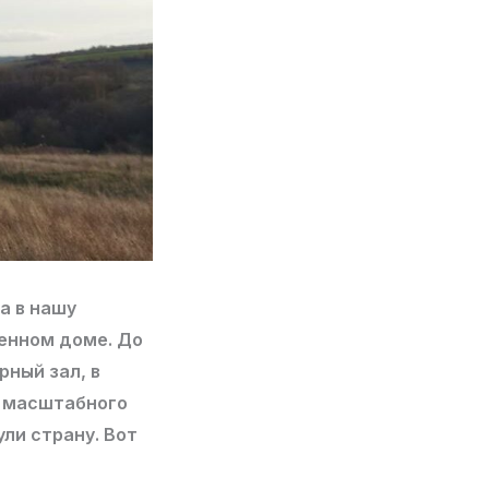
а в нашу
оенном доме. До
рный зал, в
е масштабного
ли страну. Вот