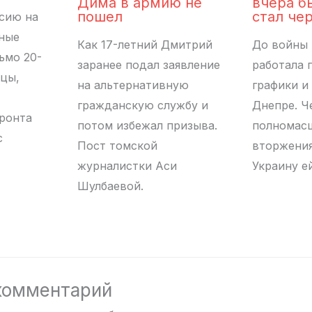
вчера б
Дима в армию не
стал че
пошел
сию на
ные
До войны 
Как 17-летний Дмитрий
ьмо 20-
работала 
заранее подал заявление
цы,
графики и
на альтернативную
Днепре. Ч
гражданскую службу и
ронта
полномас
потом избежал призыва.
с
вторжения
Пост томской
Украину е
журналистки Аси
Шулбаевой.
комментарий