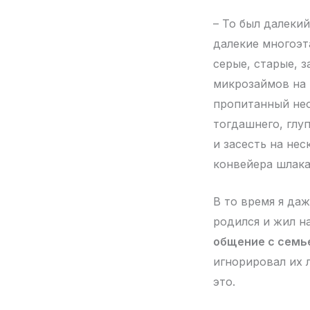
– То был далеки
далекие многоэт
серые, старые, 
микрозаймов на 
пропитанный нео
тогдашнего, глу
и засесть на не
конвейера шлака
В то время я даж
родился и жил на
общение с семь
игнорировал их 
это.