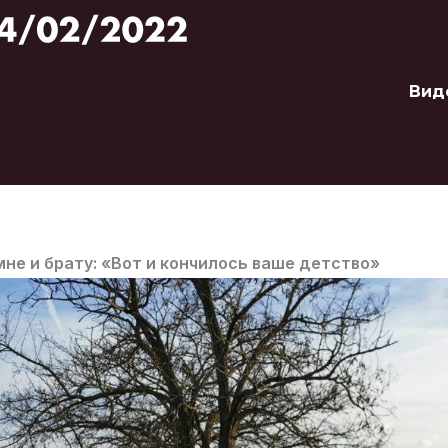
Вид
не и брату: «Вот и кончилось ваше детство»