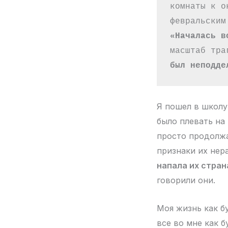
комнаты к о
февральским
«Началась в
масштаб тра
был неподде
Я пошел в школу
было плевать на
просто продолжа
признаки их не
напала их стра
говорили они.
Моя жизнь как б
все во мне как б