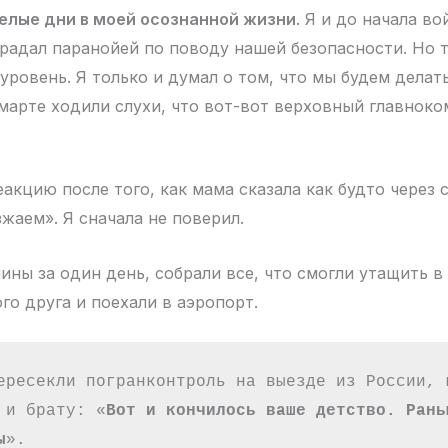
елые дни в моей осознанной жизни
. Я и до начала в
радал паранойей по поводу нашей безопасности. Но 
ровень. Я только и думал о том, что мы будем делать
марте ходили слухи, что вот-вот верховный главно
акцию после того, как мама сказала как будто через 
зжаем». Я сначала не поверил.
ны за один день, собрали все, что смогли утащить в
го друга и поехали в аэропорт.
ересекли погранконтроль на выезде из России, м
 и брату: «
Вот и кончилось ваше детство. Раньш
ы
».