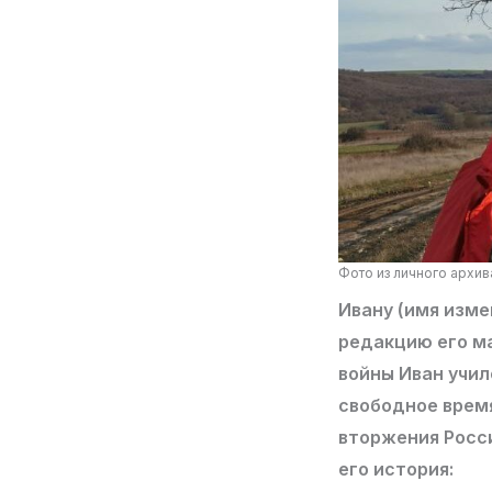
Фото из личного архи
Ивану (имя изме
редакцию его м
войны Иван учил
свободное время
вторжения Росси
его история: