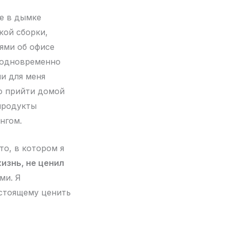
ые в дымке
кой сборки,
ями об офисе
 одновременно
и для меня
го прийти домой
 продукты
нгом.
то, в котором я
жизнь, не ценил
ми. Я
астоящему ценить