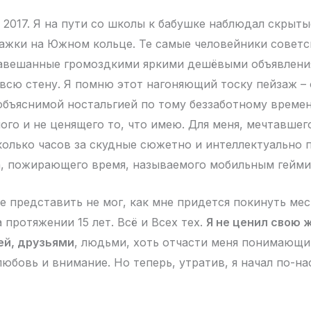
й 2017. Я на пути со школы к бабушке наблюдал скрыт
ажки на Южном кольце. Те самые человейники советс
завешанные громоздкими яркими дешёвыми объявлени
всю стену. Я помню этот нагоняющий тоску пейзаж –
бъяснимой ностальгией по тому беззаботному времен
пого и не ценящего то, что имею. Для меня, мечтавше
сколько часов за скудные сюжетно и интеллектуально
, пожирающего время, называемого мобильным гейми
е представить не мог, как мне придется покинуть мес
 протяжении 15 лет. Всё и Всех тех.
Я не ценил свою 
ей, друзьями
, людьми, хоть отчасти меня понимающи
любовь и внимание. Но теперь, утратив, я начал по-н