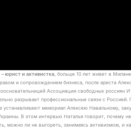
а
– юрист и активистка
, больше 10 лет живет в Милане
авом и сопровождением бизнеса, после ареста Алекс
 соосновательницей Ассоциации свободных россиян Ит
ельно разрывает профессиональные связи с Россией. 
е устанавливают мемориал Алексею Навальному, зак
Украины. В этом интервью Наталья говорит, почему не
ть, можно ли не выгореть, занимаясь активизмом, и к