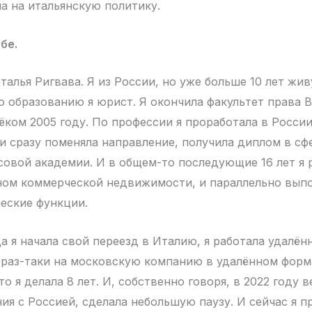
ла на итальянскую политику.
бе.
алья Ригвава. Я из России, но уже больше 10 лет жив
о образованию я юрист. Я окончила факультет права
ёком 2005 году. По профессии я проработала в Росси
ки сразу поменяла направление, получила диплом в сф
совой академии. И в общем-то последующие 16 лет я 
ном коммерческой недвижимости, и параллельно вып
еские функции.
да я начала свой переезд в Италию, я работала удалённ
 раз-таки на московскую компанию в удалённом форма
то я делала 8 лет. И, собственно говоря, в 2022 году 
ия с Россией, сделала небольшую паузу. И сейчас я 