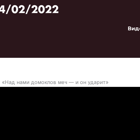
Вид
: «Над нами домоклов меч — и он ударит»