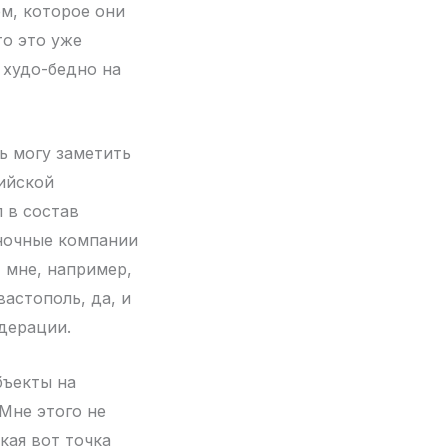
ем, которое они
то это уже
 худо-бедно на
ь могу заметить
сийской
 в состав
еночные компании
 мне, например,
астополь, да, и
дерации.
бъекты на
 Мне этого не
кая вот точка