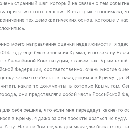
 очень странный шаг, который не связан с тем событи
ву принятия этого решения. Во-вторых, я понимала, ч
раничение тех демократических основ, которые у нас
сложились.
енно моего направления оценки недвижимости, я здес
 2014 году ещё была аннексия Крыма, и по закону Рос
по обновлённой Конституции, скажем так, Крым вошёл
йской Федерации, соответственно, очень многие оц
ценку каких-то объектов, находящихся в Крыму, да. И
 читать какие-то документы, в которых Крым, там, Сев
 города, они представляли собой часть Российской Фе
 для себя решила, что если мне передадут какие-то о
еся в Крыму, я даже за эти проекты браться не буду.
а богу. Но в любом случае для меня уже была тогда та