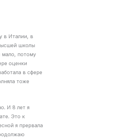
у в Италии, в
 Высшей школы
и мало, потому
ере оценки
работала в сфере
олняла тоже
о. И 8 лет я
те. Это к
весной я прервала
продолжаю