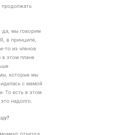
и продолжать
 да, мы говорим
 Я, в принципе,
м-то из членов
 в этом плане
льше
емы, которые мы
виделась с мамой
. То есть в этом
 это надолго.
дцу?
а момент отъезда