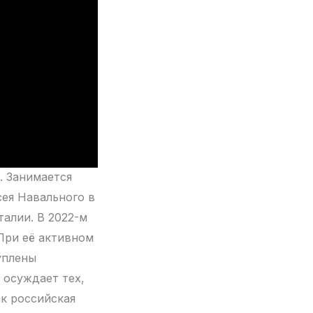
. Занимается
ея Навального в
алии. В 2022-м
При её активном
уплены
 осуждает тех,
ак российская