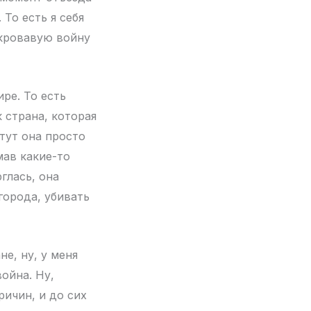
То есть я себя
 кровавую войну
ре. То есть
к страна, которая
тут она просто
мав какие-то
глась, она
города, убивать
е, ну, у меня
война. Ну,
ричин, и до сих