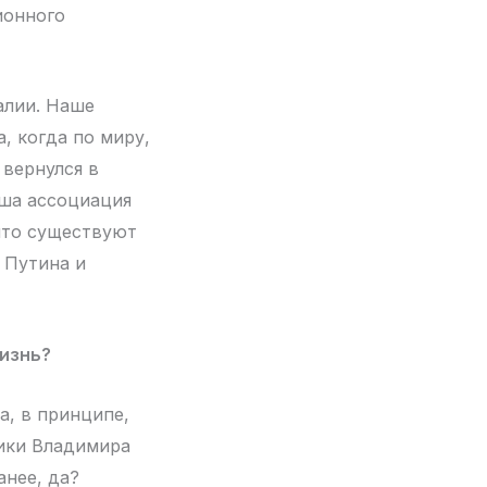
ионного
алии. Наше
, когда по миру,
 вернулся в
аша ассоциация
что существуют
 Путина и
изнь?
а, в принципе,
тики Владимира
анее, да?