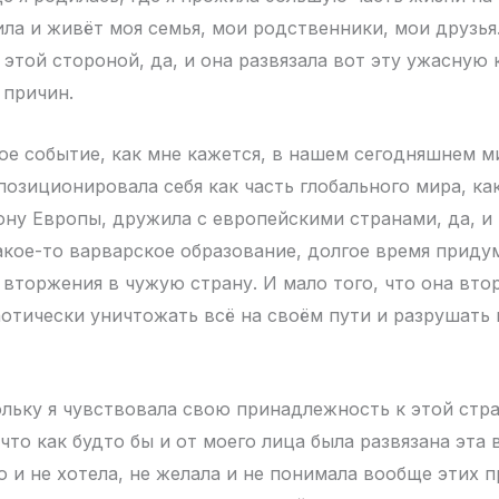
ла и живёт моя семья, мои родственники, мои друзья. 
 этой стороной, да, и она развязала вот эту ужасную
 причин.
е событие, как мне кажется, в нашем сегодняшнем ми
позиционировала себя как часть глобального мира, ка
ону Европы, дружила с европейскими странами, да, и 
какое-то варварское образование, долгое время приду
вторжения в чужую страну. И мало того, что она втор
аотически уничтожать всё на своём пути и разрушать 
льку я чувствовала свою принадлежность к этой стран
то как будто бы и от моего лица была развязана эта 
о и не хотела, не желала и не понимала вообще этих п