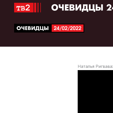
Перейти
к
содержимому
Наталья Ригвава