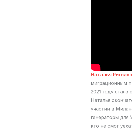
Наталья Ригвав
миграционным пр
2021 году стала
Наталья окончат
участии в Милан
генераторы для 
кто не смог уеха