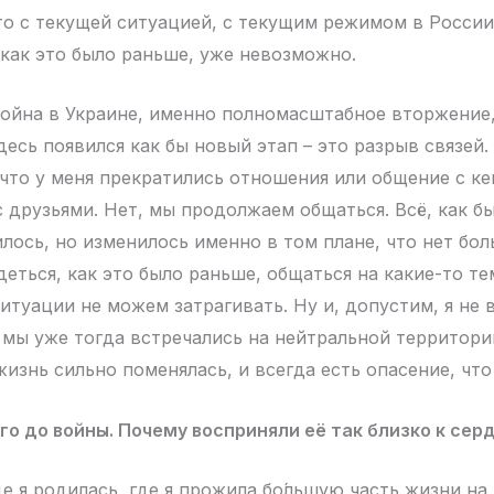
то с текущей ситуацией, с текущим режимом в Росси
 как это было раньше, уже невозможно.
война в Украине, именно полномасштабное вторжение,
здесь появился как бы новый этап – это разрыв связей.
 что у меня прекратились отношения или общение с ке
с друзьями. Нет, мы продолжаем общаться. Всё, как бы
илось, но изменилось именно в том плане, что нет бо
еться, как это было раньше, общаться на какие-то т
итуации не можем затрагивать. Ну и, допустим, я не 
о мы уже тогда встречались на нейтральной территории
жизнь сильно поменялась, и всегда есть опасение, что
го до войны. Почему восприняли её так близко к сер
де я родилась, где я прожила бо́льшую часть жизни н