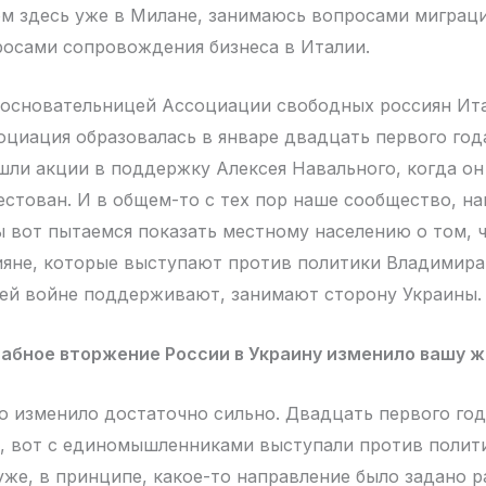
м здесь уже в Милане, занимаюсь вопросами миграц
росами сопровождения бизнеса в Италии.
 основательницей Ассоциации свободных россиян Ит
оциация образовалась в январе двадцать первого года
шли акции в поддержку Алексея Навального, когда он
естован. И в общем-то с тех пор наше сообщество, н
ы вот пытаемся показать местному населению о том, 
яне, которые выступают против политики Владимира
ей войне поддерживают, занимают сторону Украины.
абное вторжение России в Украину изменило вашу ж
 изменило достаточно сильно. Двадцать первого год
у, вот с единомышленниками выступали против поли
уже, в принципе, какое-то направление было задано р