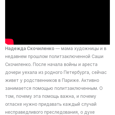
Надежда Скочиленко
— мама художницы и в
недавнем прошлом политзаключенной Саши
Скочиленко. После начала войны и ареста
дочери уехала из родного Петербурга, сейчас
живет у родственников в Париже. Активно
занимается помощью политзаключенным. О
том, почему эта помощь важна, и почему
огласке нужно придавать каждый случай
несправедливого преследования, о духе