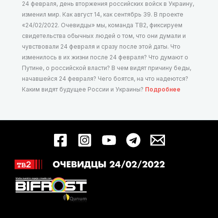
24 февраля, день вторжения российских войск в Украину,
изменил мир. Как август 14, как сентябрь 39. В проекте
«24/02/2022. Очевидцы» мы, команда ТВ2, фиксируем
свидетельства обычных людей о том, что они думали и
чувствовали 24 февраля и сразу после этой даты. Что
изменилось в их жизни после 24 февраля? Что думают о
Путине, о российской власти? В чем видят причину беды,
начавшейся 24 февраля? Чего боятся, на что надеются?
Каким видят будущее России и Украины?
Подробнее