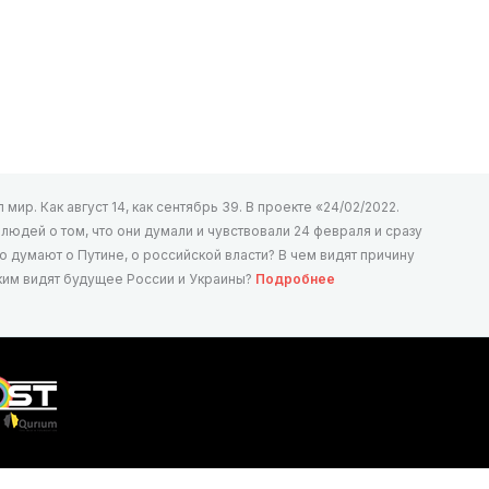
мир. Как август 14, как сентябрь 39. В проекте «24/02/2022.
юдей о том, что они думали и чувствовали 24 февраля и сразу
то думают о Путине, о российской власти? В чем видят причину
аким видят будущее России и Украины?
Подробнее