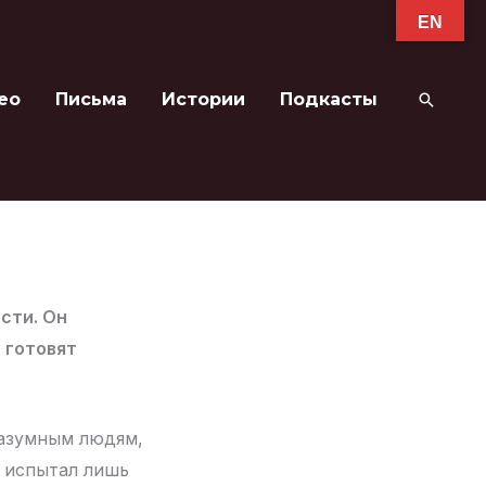
EN
ео
Письма
Истории
Подкасты
Поиск
сти. Он
 готовят
разумным людям,
я испытал лишь