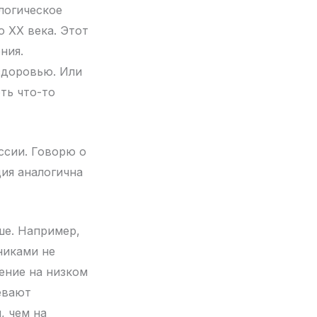
логическое
 ХХ века. Этот
ния.
здоровью. Или
ть что-то
ссии. Говорю о
ия аналогична
ше. Например,
никами не
ение на низком
евают
, чем на