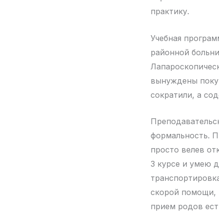
практику.
Учебная програм
районной больни
Лапароскопичес
вынуждены покуп
сократили, а со
Преподавательски
формальность. П
просто велев отк
3 курсе и умею 
транспортировка
скорой помощи, 
прием родов ест