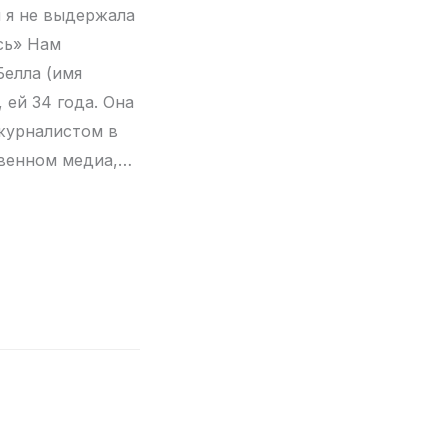
 я не выдержала
сь» Нам
Белла (имя
 ей 34 года. Она
журналистом в
венном медиа,…