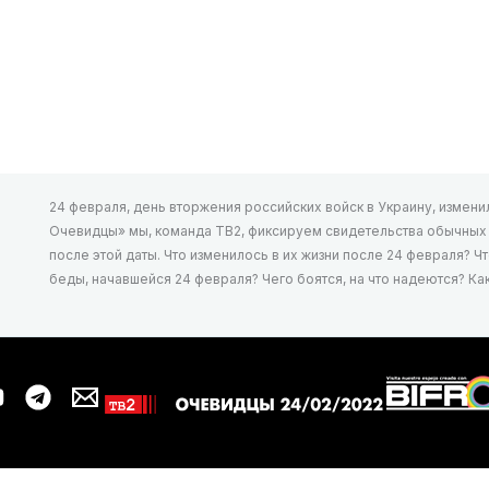
24 февраля, день вторжения российских войск в Украину, изменил 
Очевидцы» мы, команда ТВ2, фиксируем свидетельства обычных л
после этой даты. Что изменилось в их жизни после 24 февраля? Ч
беды, начавшейся 24 февраля? Чего боятся, на что надеются? К