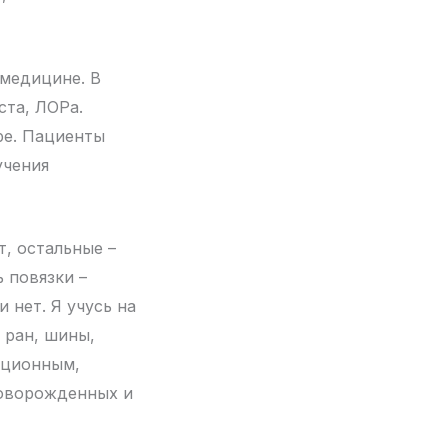
 медицине. В
ста, ЛОРа.
ре. Пациенты
учения
т, остальные –
 повязки –
 нет. Я учусь на
 ран, шины,
ационным,
новорожденных и