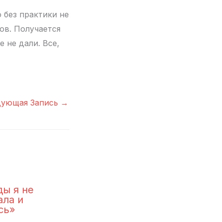
о без практики не
ов. Получается
 не дали. Все,
дующая Запись
→
ы я не
ла и
сь»