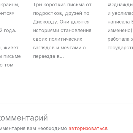
Украины,
Три короткиз письма от
«Однажды
оится»
подростков, друзей по
и уволила
Дискорду. Они делятся
написала 
 года.
историями становления
изменено),
своих политических
работала 
, живет
взглядов и мечтами о
государст
м письме
переезде в…
о том,
комментарий
омментария вам необходимо
авторизоваться
.