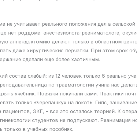
ма не учитывает реального положения дел в сельской
це нет роддома, анестезиолога-реаниматолога, окули
кую аппендэктомию делают только в областном цент
ать даже хирургические перчатки. При этом срок об
держание сделали еще более хаотичным.
й состав слабый: из 12 человек только 6 реально уча
реподавательница по травматологии учила нас делать
рыть учебник. Повязки покупали сами. Практики почти
делать только «черепашку» на локоть. Гипс, зашивание
 пациентов, ЭКГ, – все это осталось теорией. К опер
гинекологии студентов не подпускают. Реанимация 
ь только в учебных пособиях.