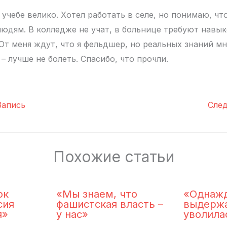
учебе велико. Хотел работать в селе, но понимаю, чт
людям. В колледже не учат, в больнице требуют навык
От меня ждут, что я фельдшер, но реальных знаний мне
 – лучше не болеть. Спасибо, что прочли.
апись
Сле
Похожие статьи
ок
«Мы знаем, что
«Однажд
сия
фашистская власть –
выдержа
я»
у нас»
уволила