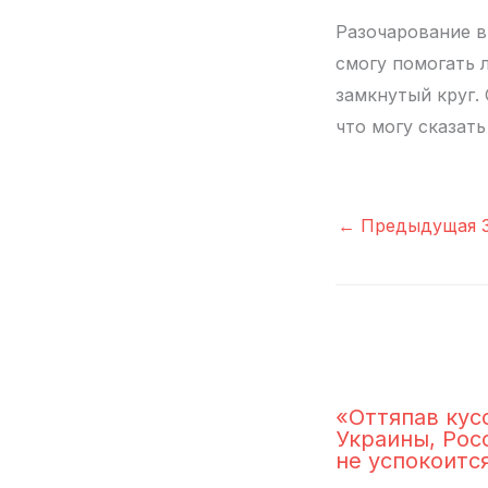
Разочарование в 
смогу помогать 
замкнутый круг. 
что могу сказать
←
Предыдущая З
«Оттяпав кус
Украины, Рос
не успокоитс