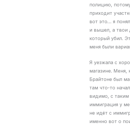
полицию, потому
приходит участк
вот это… я понял
и вышел, а твои
который убил. Э
меня были вариан
Я уезжала с хоро
магазине. Меня, 
Брайтоне был маг
там что-то начал
видимо, с таким
иммиграция у мен
не идёт с иммиг
именно вот о по