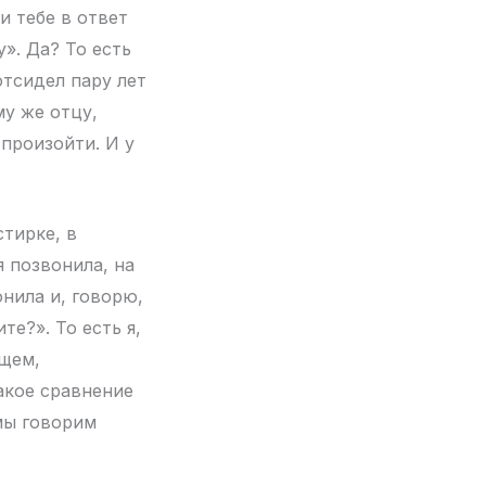
и тебе в ответ
». Да? То есть
отсидел пару лет
му же отцу,
 произойти. И у
стирке, в
я позвонила, на
онила и, говорю,
те?». То есть я,
бщем,
какое сравнение
мы говорим