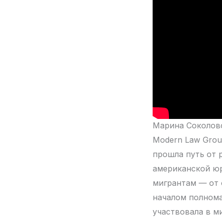
Марина Соколов
Modern Law Grou
прошла путь от 
американской юр
мигрантам — от 
началом полнома
участвовала в м