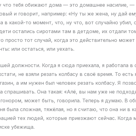
 что тебя обижают дома — это домашнее насилие, — 
овый и говорит, например: «Ну ты же жена, ну дай ему
а в какой-то момент, что, ну что, вот случайно убил, 
 дети остались сиротами там в детдоме, их отдали то
то просто тот случай, когда это действительно может
ты: или остаться, или уехать.
шей должности. Когда я сюда приехала, я работала в 
кстати, не взяли резать колбасу в своё время. То есть 
азин, а им нужен был человек резать колбасу. Я позв
а спрашивать. Она такая: «Алё, вы нам уже не подходи
 гонором, может быть, говорила. Теперь я думаю. В о
я была сложная, тяжёлая, но я считаю, что она ни в 
рацией тех людей, которые приезжают сейчас. Когда 
иске убежища.