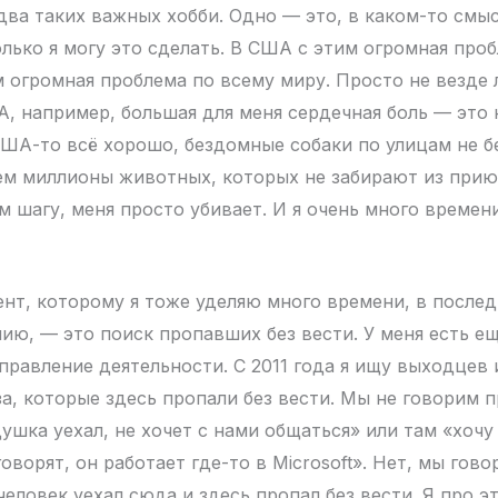
 два таких важных хобби. Одно — это, в каком-то смыс
лько я могу это сделать. В США с этим огромная проб
м огромная проблема по всему миру. Просто не везде
А, например, большая для меня сердечная боль — это
США-то всё хорошо, бездомные собаки по улицам не бе
ем миллионы животных, которых не забирают из приюта
м шагу, меня просто убивает. И я очень много времен
нт, которому я тоже уделяю много времени, в послед
нию, — это поиск пропавших без вести. У меня есть е
правление деятельности. С 2011 года я ищу выходцев
а, которые здесь пропали без вести. Мы не говорим 
шка уехал, не хочет с нами общаться» или там «хочу
оворят, он работает где-то в Microsoft». Нет, мы гов
человек уехал сюда и здесь пропал без вести. Я про э