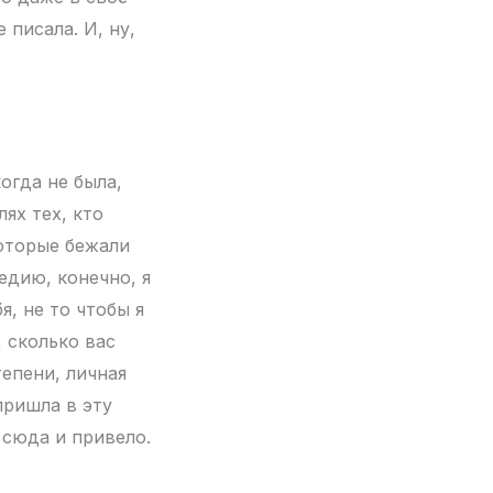
 писала. И, ну,
когда не была,
ях тех, кто
которые бежали
гедию, конечно, я
я, не то чтобы я
, сколько вас
тепени, личная
пришла в эту
 сюда и привело.