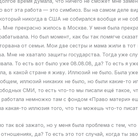
долгое время думала, что ничего не сможет мне заме
о вот эта работа — это симбиоз. Вы на самом деле ви
 который никогда в США не собирался вообще и не со
. Мне прекрасно жилось в Москве. У меня была прекра
рабатывала. Но был момент, как бы так помягче сказать
оторвана от семьи. Мои две сестры и мама жили в тот
а. Мне не хватало защиты государства. Тогда уже слу
вала. То есть вот было уже 08.08.08, да? То есть я уже 
ла, в какой стране я живу. Иллюзий не было. Была уже
 общем, иллюзий никаких не было, но были какие-то и
ободных СМИ, то есть что-то мы писали ещё такое, чт
 работала немножко там с фондом «Право матери» ещё
ла какая-то иллюзия того, что ты можешь что-то писат
о так всё зажато, но у меня была проблема с тем, что
отношениях, да? То есть это тот случай, когда ты зв