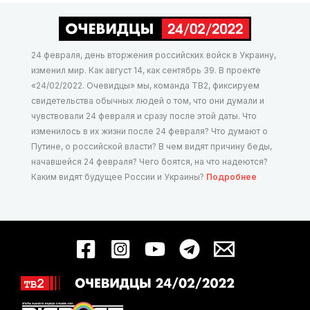
24 февраля, день вторжения российских войск в Украину,
изменил мир. Как август 14, как сентябрь 39. В проекте
«24/02/2022. Очевидцы» мы, команда ТВ2, фиксируем
свидетельства обычных людей о том, что они думали и
чувствовали 24 февраля и сразу после этой даты. Что
изменилось в их жизни после 24 февраля? Что думают о
Путине, о российской власти? В чем видят причину беды,
начавшейся 24 февраля? Чего боятся, на что надеются?
Каким видят будущее России и Украины?
Подробнее