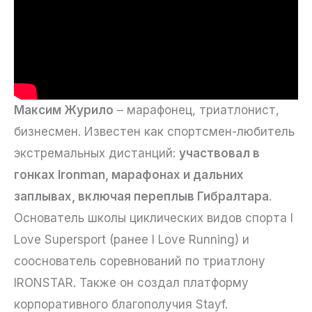
Максим Журило
– марафонец, триатлонист,
бизнесмен. Известен как спортсмен-любитель
экстремальных дистанций:
участвовал в
гонках Ironman, марафонах и дальних
заплывах, включая переплыв Гибралтара
.
Основатель школы циклических видов спорта I
Love Supersport (ранее I Love Running) и
сооснователь соревнований по триатлону
IRONSTAR. Также он создал платформу
корпоративного благополучия Stayf.