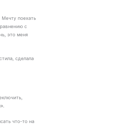
. Мечту поехать
сравнению с
ь, это меня
стила, сделала
еключить,
».
сать что-то на