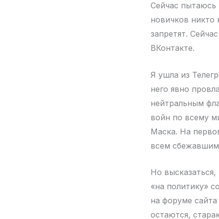
Сейчас пытаюсь 
новичков никто 
запретят. Сейча
ВКонтакте.
Я ушла из Телег
него явно провл
нейтральным фла
войн по всему м
Маска. На перво
всем сбежавшим 
Но высказаться,
«на политику» с
на форуме сайта
остаются, стара