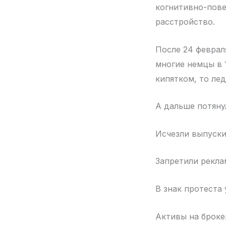
когнитивно-пове
расстройство.
После 24 февраля
многие немцы в 
кипятком, то ле
А дальше потян
Исчезли выпуски
Запретили реклам
В знак протеста
Активы на броке