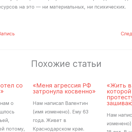
есурсов на это — ни материальных, ни психических.
апись
Сле
Похожие статьи
хотел со
«Меня агрессия РФ
«Жить в
ь»
затронула косвенно»
которой
протес
зашиваю
нам о
Нам написал Валентин
ишлось
(имя изменено). Ему 63
Нам напис
ьей,
года. Живет в
изменено)
ей потому,
Краснодарском крае.
18 лет. В 