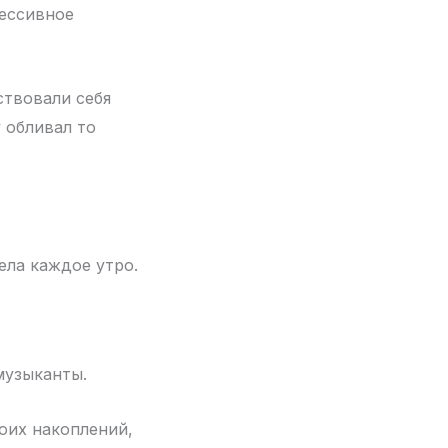
рессивное
ствовали себя
 обливал то
ела каждое утро.
музыканты.
оих накоплений,