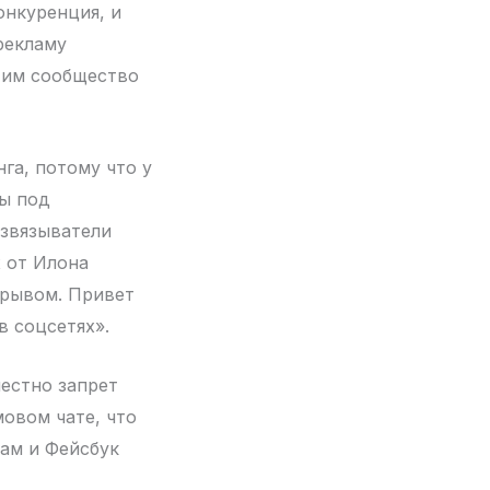
онкуренция, и
рекламу
у им сообщество
га, потому что у
бы под
азвязыватели
х от Илона
трывом. Привет
в соцсетях».
местно запрет
мовом чате, что
рам и Фейсбук