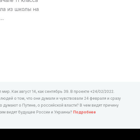
ла из школы на
е…
мир. Как август 14, как сентябрь 39. В проекте «24/02/2022.
юдей о том, что они думали и чувствовали 24 февраля и сразу
то думают о Путине, о российской власти? В чем видят причину
аким видят будущее России и Украины?
Подробнее