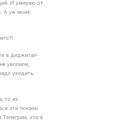
дей. И умираю от
. А уж моих
его?!
те в диджитал-
ня уволили,
надо уходить.
, то из
 все эти показы
в Телеграм, кто в