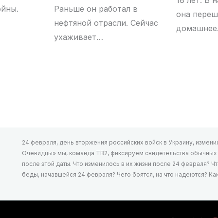
ойны.
Раньше он работал в
она переш
нефтяной отрасли. Сейчас
домашне
ухаживает…
24 февраля, день вторжения российских войск в Украину, изменил 
Очевидцы» мы, команда ТВ2, фиксируем свидетельства обычных л
после этой даты. Что изменилось в их жизни после 24 февраля? Ч
беды, начавшейся 24 февраля? Чего боятся, на что надеются? К