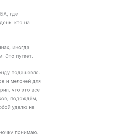
БА, где
ень: кто на
инах, иногда
. Это пугает.
енду подешевле.
ов и мелочей для
рил, что это всё
иков, подождём,
тобой удалю на
иночку понимаю,