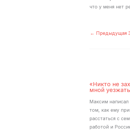
что у меня нет р
←
Предыдущая З
«Никто не за
мной уезжат
Максим написал 
том, как ему пр
расстаться с сем
работой и Росси