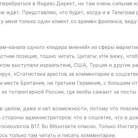
перебраться в Яндекс.Директ, но там очень сильная к
не ждёт. Представляю, что будет, когда и в Телеграм 
с у меня только один клиент со времён фриланса, вед
рам-канала одного «лидера мнений» из сферы маркетин
астная позиция, тошно читать. Цитаты: «Не вижу, что
гом выступали израильтяне, США, Турция и другие р
иру», «Статистика арестов за комментарии в соцсетя
м месте Британия, на третьем Германия, с большим о
из тоталитарной России, где якобы сажают за посты 
 в целом, даже и нет возможности, потому что повсе
о стороны администраторов: что в соцсетях, что в до
 психологов B17. Во ВКонтакте опасно. Только Инстаг
юсь только там читать и писать комментарии.