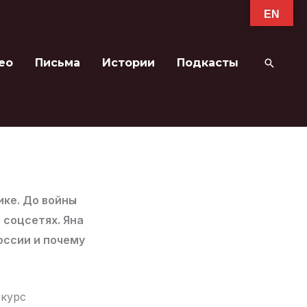
EN
ео
Письма
Истории
Подкасты
Поиск
ике. До войны
 соцсетях. Яна
оссии и почему
 курс