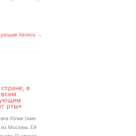
дующая Запись
→
 стране, в
 всем
тующим
т рты»
ала Юлия (имя
 из Москвы. Ей
начале 11 класса