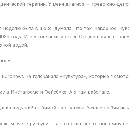
денческой терапии. У меня диагноз — тревожно-деп
 неделю была в шоке, думала, что так, наверное, чув
1939 году. И нескончаемый стыд. Стыд за свою страну
дяной водой.
улось…
 Euronews на телеканале «Культура», которые я смотр
у в Инстаграме и Фейсбуке. А я там работала.
 ушёл ведущий любимой программы. Уехали любимые 
рском счёте рухнули — я потеряла где-то половину св