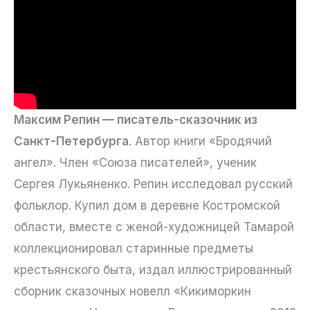
Максим Репин — писатель-сказочник из
Санкт-Петербурга
. Автор книги «Бродячий
ангел». Член «Союза писателей», ученик
Сергея Лукьяненко. Репин исследовал русский
фольклор. Купил дом в деревне Костромской
области, вместе с женой-художницей Тамарой
коллекционировал старинные предметы
крестьянского быта, издал иллюстрированный
сборник сказочных новелл «Кикиморкин