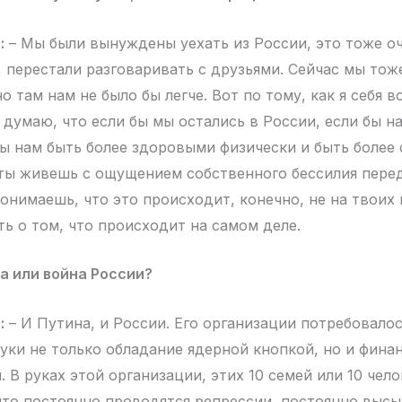
:
– Мы были вынуждены уехать из России, это тоже о
, перестали разговаривать с друзьями. Сейчас мы тож
о там нам не было бы легче. Вот по тому, как я себя
я думаю, что если бы мы остались в России, если бы н
бы нам быть более здоровыми физически и быть более
ты живешь с ощущением собственного бессилия пере
онимаешь, что это происходит, конечно, не на твоих г
ь о том, что происходит на самом деле.
а или война России?
:
– И Путина, и России. Его организации потребовалос
руки не только обладание ядерной кнопкой, но и фина
. В руках этой организации, этих 10 семей или 10 чело
что постоянно проводятся репрессии, постоянно выс