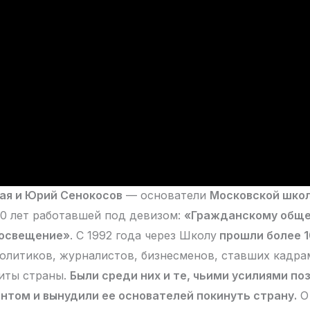
ая и Юрий Сенокосов
— основатели
Московской шко
30 лет работавшей под девизом:
«Гражданскому обще
росвещение»
. С 1992 года через Школу
прошли более 1
литиков, журналистов, бизнесменов, ставших кадра
иты страны.
Были среди них и те, чьими усилиями п
нтом и вынудили ее основателей покинуть страну.
О