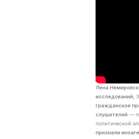
Лена Немировск
исследований
, 
гражданское п
слушателей
— по
политической эл
признали иноаге