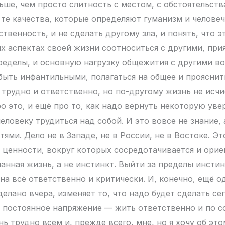
ьше, чем просто слитность с местом, с обстоятельств
 те качества, которые определяют гуманизм и человеч
ственность, и не сделать другому зла, и понять, что э
х аспектах своей жизни соотноситься с другими, при
пределы, и основную нагрузку общежития с другими во
быть инфантильными, полагаться на общее и прояснить
ё трудно и ответственно, но по-другому жизнь не исчи
о это, и ещё про то, как надо вернуть некоторую уве
ловеку трудиться над собой. И это вовсе не знание, 
ями. Дело не в Западе, не в России, не в Востоке. Э
 ценности, вокруг которых сосредотачивается и орие
манная жизнь, а не инстинкт. Выйти за пределы инсти
на всё ответственно и критически. И, конечно, ещё о
сделано вчера, изменяет то, что надо будет сделать се
 постоянное напряжение — жить ответственно и по с
нь трудно всем и, прежде всего, мне, но я хочу об эт