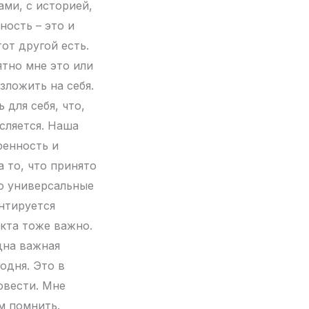
ами, с историей,
ность – это и
тот другой есть.
ятно мне это или
зложить на себя.
 для себя, что,
сляется. Наша
ренность и
а то, что принято
то универсальные
нтируется
нкта тоже важно.
дна важная
годня. Это в
овести. Мне
ом помнить.