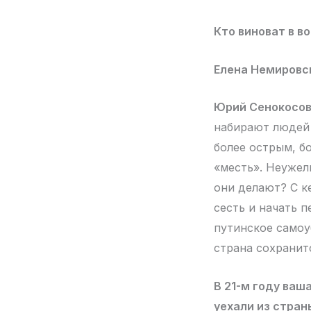
Кто виноват в в
Елена Немировс
Юрий Сенокосов
набирают людей 
более острым, бо
«месть». Неужел
они делают? С к
сесть и начать п
путинское самоу
страна сохранитс
В 21-м году ваш
уехали из стран