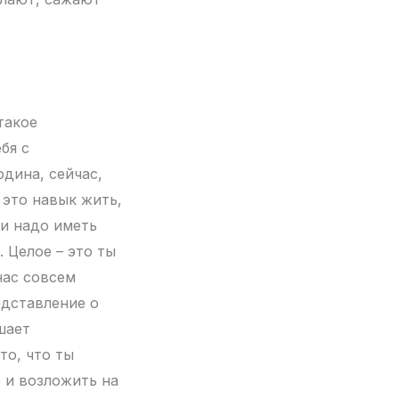
 такое
бя с
одина, сейчас,
 это навык жить,
ии надо иметь
. Целое – это ты
нас совсем
едставление о
шает
то, что ты
ь и возложить на