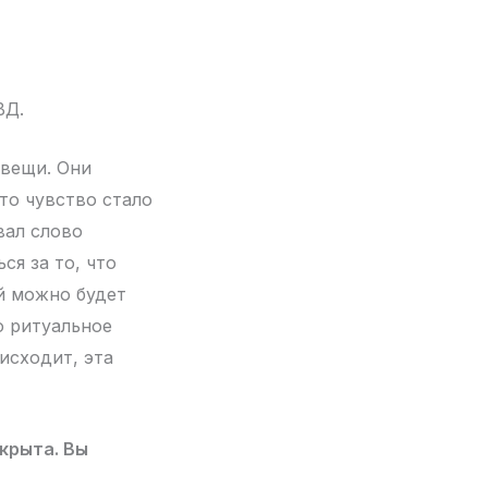
ВД.
 вещи. Они
то чувство стало
вал слово
ся за то, что
ый можно будет
о ритуальное
исходит, эта
крыта. Вы