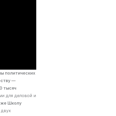
лы политических
ству —
0 тысяч
ми для деловой и
озже Школу
 двух