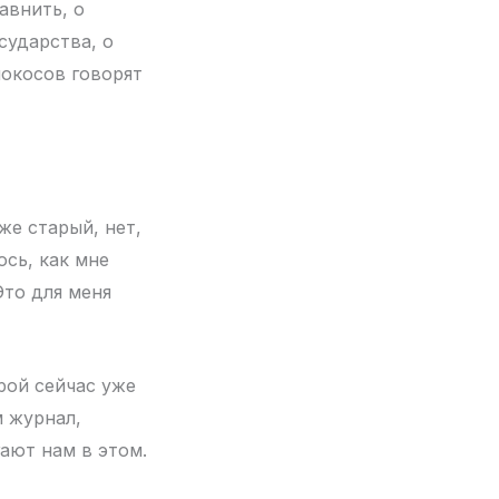
авнить, о
сударства, о
нокосов говорят
же старый, нет,
ось, как мне
Это для меня
рой сейчас уже
м журнал,
ают нам в этом.