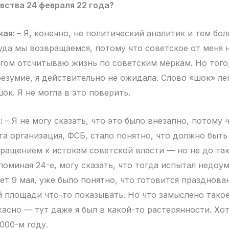
вства 24 февраля 22 года?
кая:
– Я, конечно, не политический аналитик и тем бол
куда мы возвращаемся, потому что советское от меня 
гом отсчитываю жизнь по советским меркам. Но того,
езумие, я действительно не ожидала. Слово «шок» лег
ок. Я не могла в это поверить.
:
– Я не могу сказать, что это было внезапно, потому ч
та организация, ФСБ, стало понятно, что должно быть
вращением к истокам советской власти — но не до так
поминая 24-е, могу сказать, что тогда испытал недоу
дет 9 мая, уже было понятно, что готовится празднова
й площади что-то показывать. Но что замыслено такое
асно — тут даже я был в какой-то растерянности. Хо
000-м году.