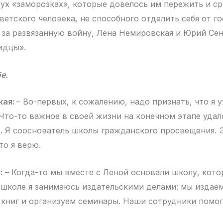
вух «заморозках», которые довелось им пережить и ср
етского человека, не способного отделить себя от го
 за развязанную войну, Лена Немировская и Юрий Се
идцы».
е.
кая:
– Во-первых, к сожалению, надо признать, что я у
 Что-то важное в своей жизни на конечном этапе удал
ь. Я сооснователь школы гражданского просвещения. 
то я верю.
:
– Когда-то мы вместе с Леной основали школу, кото
В школе я занимаюсь издательскими делами: мы издае
 книг и организуем семинары. Наши сотрудники помог