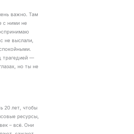
чень важно. Там
е с ними не
 воспринимаю
ас не выслали,
 спокойными.
д трагедией —
лазах, но ты не
ь 20 лет, чтобы
нсовые ресурсы,
век – всё. Они
ылают, сажают