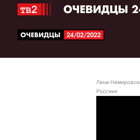
Перейти
к
содержимому
Лена Немировска
России»