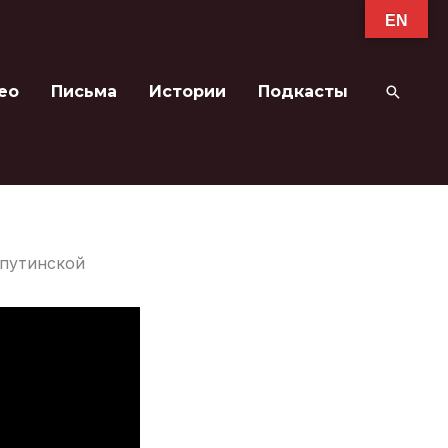
EN
ео
Письма
Истории
Подкасты
Поиск
 путинской