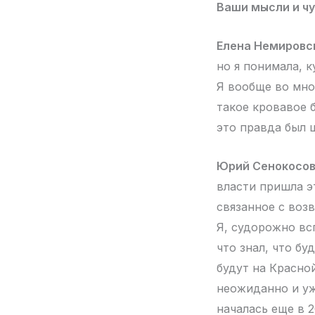
Ваши мысли и чу
Елена Немировс
но я понимала, 
Я вообще во мно
такое кровавое б
это правда был ш
Юрий Сенокосов
власти пришла э
связанное с воз
Я, судорожно вс
что знал, что бу
будут на Красно
неожиданно и уж
началась еще в 2