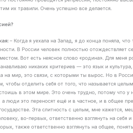
тим их травили. Очень успешно все делается.
ссией?
кая:
– Когда я уехала на Запад, я до конца поняла, что
ности. В России человек полностью отождествляет се
местом. Вот есть неясное слово «родина». Для меня р
танавливаю никаких критериев — это язык и культура,
а на мир, это связи, с которыми ты вырос. Но в Росс
, чтобы отделить себя от того, что называется целым
 стоишь в этом мире. Это очень трудно, потому что у 
 а люди это переносят ещё и в частное, и в общее пр
 государстве. Эта слитность с целым, мне кажется, ме
овеку, во-первых, ответственно взглянуть на себя и 
торых, также ответственно взглянуть на общее, понят