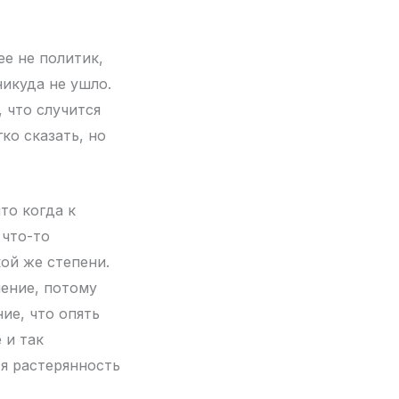
ее не политик,
никуда не ушло.
 что случится
ко сказать, но
то когда к
 что-то
ой же степени.
мение, потому
ние, что опять
 и так
тя растерянность