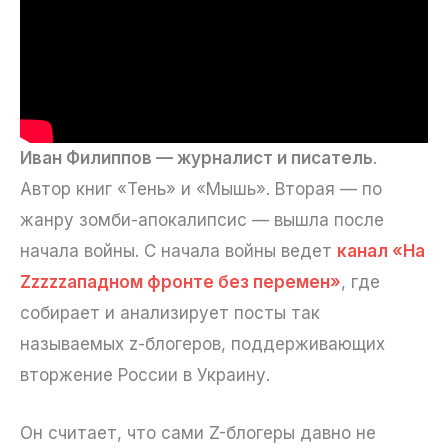
Иван Филиппов — журналист и писатель
.
Автор книг «Тень» и «Мышь». Вторая — по
жанру зомби-апокалипсис — вышла после
начала войны. С начала войны ведет
канал «На
Zzzzzападном фронте без перемен»
, где
собирает и анализирует посты так
называемых z-блогеров, поддерживающих
вторжение России в Украину.
Он считает, что сами Z-блогеры давно не