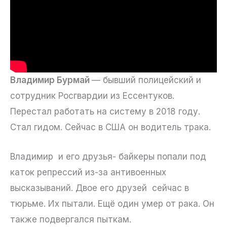
Владимир Бурмай
— бывший полицейский и
сотрудник Росгвардии из Ессентуков.
Перестал работать на систему в 2018 году.
Стал гидом. Сейчас в США он водитель трака.
Владимир и его друзья- байкеры попали под
каток репрессий из-за антивоенных
высказываний. Двое его друзей сейчас в
тюрьме. Их пытали. Ещё один умер от рака. Он
также подвергался пыткам.