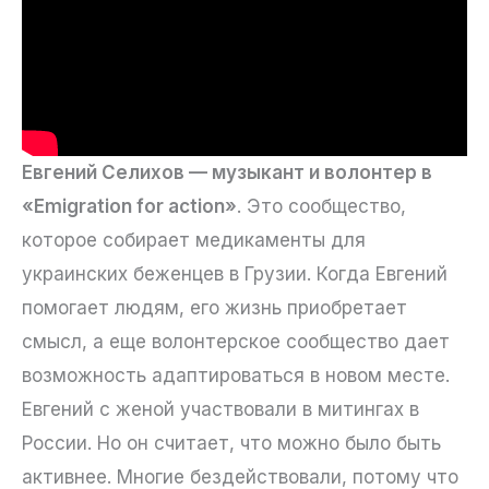
Евгений Селихов — музыкант и волонтер в
«Emigration for action»
. Это сообщество,
которое собирает медикаменты для
украинских беженцев в Грузии. Когда Евгений
помогает людям, его жизнь приобретает
смысл, а еще волонтерское сообщество дает
возможность адаптироваться в новом месте.
Евгений с женой участвовали в митингах в
России. Но он считает, что можно было быть
активнее. Многие бездействовали, потому что