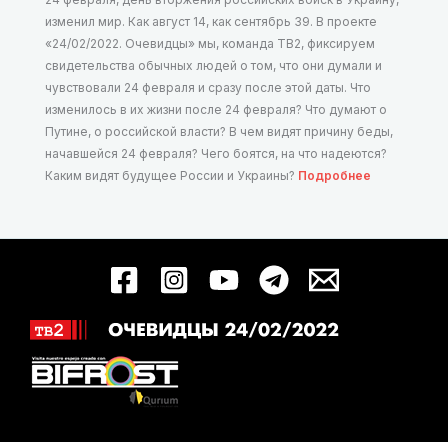
изменил мир. Как август 14, как сентябрь 39. В проекте
«24/02/2022. Очевидцы» мы, команда ТВ2, фиксируем
свидетельства обычных людей о том, что они думали и
чувствовали 24 февраля и сразу после этой даты. Что
изменилось в их жизни после 24 февраля? Что думают о
Путине, о российской власти? В чем видят причину беды,
начавшейся 24 февраля? Чего боятся, на что надеются?
Каким видят будущее России и Украины?
Подробнее