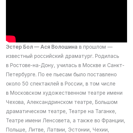
Эстер Бол — Ася Волошина
в прошлом —
известный российский драматург. Родилась
в Ростове-на-Дону, училась в Москве и Санкт-
Петербурге. По ее пьесам было поставлено
около 50 спектаклей в России, в том числе
в Московском художественном театре имени
Чехова, Александринском театре, Большом
драматическом театре, Театре на Таганке,
Театре имени Ленсовета, а также во Франции,
Польше, Литве, Латвии, Эстонии, Чехии,