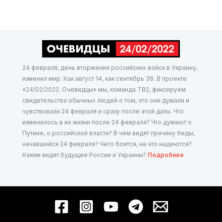
24 февраля, день вторжения российских войск в Украину,
изменил мир. Как август 14, как сентябрь 39. В проекте
«24/02/2022. Очевидцы» мы, команда ТВ2, фиксируем
свидетельства обычных людей о том, что они думали и
чувствовали 24 февраля и сразу после этой даты. Что
изменилось в их жизни после 24 февраля? Что думают о
Путине, о российской власти? В чем видят причину беды,
начавшейся 24 февраля? Чего боятся, на что надеются?
Каким видят будущее России и Украины?
Подробнее