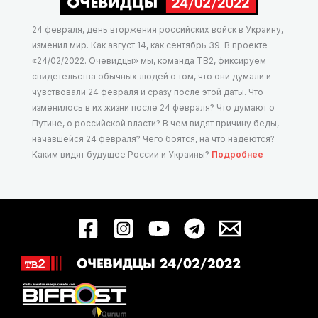
24 февраля, день вторжения российских войск в Украину,
изменил мир. Как август 14, как сентябрь 39. В проекте
«24/02/2022. Очевидцы» мы, команда ТВ2, фиксируем
свидетельства обычных людей о том, что они думали и
чувствовали 24 февраля и сразу после этой даты. Что
изменилось в их жизни после 24 февраля? Что думают о
Путине, о российской власти? В чем видят причину беды,
начавшейся 24 февраля? Чего боятся, на что надеются?
Каким видят будущее России и Украины?
Подробнее