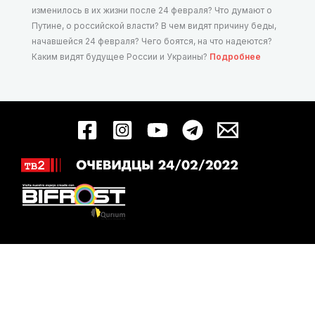
изменилось в их жизни после 24 февраля? Что думают о
Путине, о российской власти? В чем видят причину беды,
начавшейся 24 февраля? Чего боятся, на что надеются?
Каким видят будущее России и Украины?
Подробнее