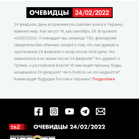
24 февраля, день вторжения российских войск в Украину,
изменил мир. Как август 14, как сентябрь 39. В проекте
«24/02/2022. Очевидцы» мы, команда ТВ2, фиксируем
свидетельства обычных людей о том, что они думали и
чувствовали 24 февраля и сразу после этой даты. Что
изменилось в их жизни после 24 февраля? Что думают о
Путине, о российской власти? В чем видят причину беды,
начавшейся 24 февраля? Чего боятся, на что надеются?
Каким видят будущее России и Украины?
Подробнее