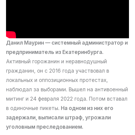
Данил Маурин — системный администратор и
предприниматель из Екатеринбурга.
Активный горожанин и неравнодушный
гражданин, он с 2016 года участвовал в
локальных и оппозиционных протестах,
наблюдал за выборами. Вышел на антивоенный
митинг и 24 февраля 2022 года. Потом вставал
в одиночные пикеты.
На одном из них его
задержали, выписали штраф, угрожали
уголовным преследованием.