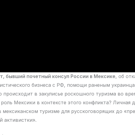
т, бывший почетный консул России в Мексике
, об отк
истического бизнеса с РФ, помощи раненым украинца
о происходит в закулисье роскошного туризма во вре
 роль Мексики в контексте этого конфликта? Личная д
 мексиканском туризме для русскоговорящих до «пр
й активистки».