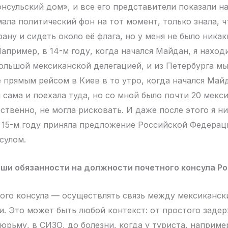
нсульский дом», и все его представители показали на
ала политический фон на тот момент, только знала, ч
ану и сидеть около её флага, но у меня не было ника
апример, в 14-м году, когда начался Майдан, я наход
большой мексиканской делегацией, и из Петербурга м
 прямым рейсом в Киев в то утро, когда начался Майд
 сама и поехала туда, но со мной было почти 20 мекс
ственно, не могла рисковать. И даже после этого я н
в 15-м году приняла предложение Российской Федерац
сулом.
аши обязанности на должности почетного консула Ро
ого консула — осуществлять связь между мексиканск
. Это может быть любой контекст: от простого задер
юрьму, в СИЗО, до болезни, когда у туриста, наприме