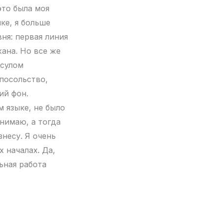
это была моя
ке, я больше
ня: первая линия
ана. Но все же
нсулом
посольство,
ий фон.
 языке, не было
онимаю, а тогда
знесу. Я очень
 началах. Да,
ьная работа