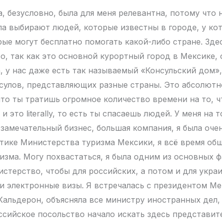
, безусловно, была для меня релевантна, потому что
ла выбирают людей, которые известны в городе, у ко
ые могут бесплатно помогать какой-либо стране. Здес
то, так как это основной курортный город в Мексике,
, у нас даже есть так называемый «Консульский дом»,
сулов, представляющих разные страны. Это абсолют
что ты тратишь огромное количество времени на то, 
и это literally, то есть ты спасаешь людей. У меня на
замечательный бизнес, большая компания, я была очен
тике Министерства туризма Мексики, я всё время об
изма. Могу похвастаться, я была одним из основных 
истерство, чтобы для российских, а потом и для укра
ли электронные визы. Я встречалась с президентом Ме
Кальдерон, объясняла все министру иностранных дел, 
ссийское посольство начало искать здесь представите