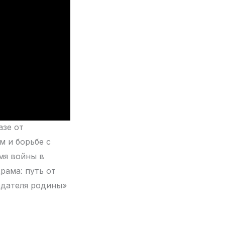
азе от
м и борьбе с
мя войны в
рама: путь от
едателя родины»