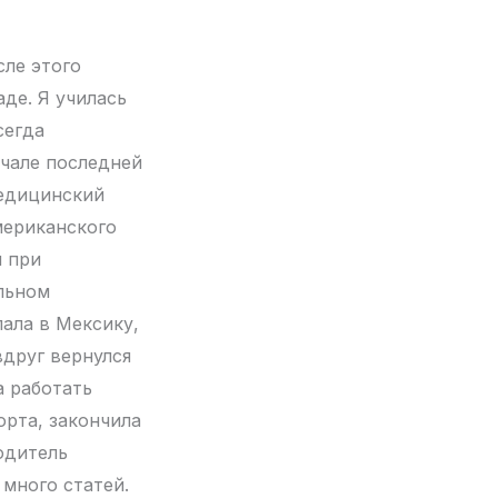
сле этого
де. Я училась
сегда
ачале последней
медицинский
американского
и при
льном
ала в Мексику,
вдруг вернулся
а работать
орта, закончила
одитель
 много статей.