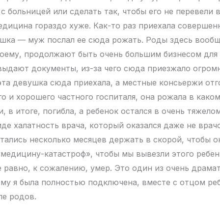
с больницей или сделать так, чтобы его не перевели 
медицина гораздо хуже. Как-то раз приехала совершен
шка — муж послал ее сюда рожать. Роды здесь вообщ
моему, продолжают быть очень большим бизнесом для
 выдают документы, из-за чего сюда приезжало огром
эта девушка сюда приехала, а местные консьержи от
го и хорошего частного госпиталя, она рожала в како
, в итоге, погибла, а ребенок остался в очень тяжело
иде халатность врача, который оказался даже не врач
тались несколько месяцев держать в скорой, чтобы о
«медицину-катастроф», чтобы мы вывезли этого ребен
се равно, к сожалению, умер. Это один из очень драм
ому я была полностью подключена, вместе с отцом ре
ле родов.