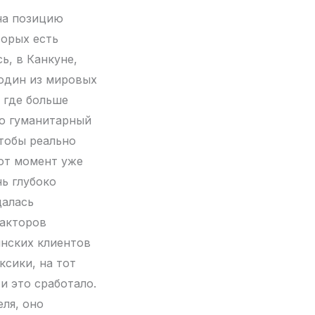
 на позицию
торых есть
ь, в Канкуне,
 один из мировых
 где больше
но гуманитарный
чтобы реально
 тот момент уже
ь глубоко
щалась
факторов
инских клиентов
ксики, на тот
и это сработало.
ля, оно