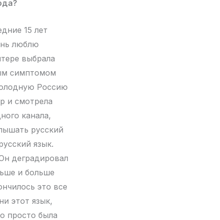
ода?
дние 15 лет
чень люблю
итере выбрала
вым симптомом
 холодную Россию
ор и смотрела
ного канала,
слышать русский
русский язык.
 Он деградировал
льше и больше
ончилось это все
ни этот язык,
то просто была