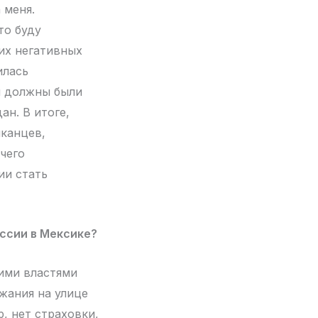
 меня.
то буду
ких негативных
илась
ы должны были
ан. В итоге,
иканцев,
ичего
ии стать
ссии в Мексике?
ими властями
жания на улице
р, нет страховки,