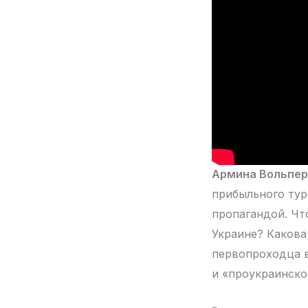
Армина Вольпер
прибыльного тур
пропагандой. Чт
Украине? Какова
первопроходца в
и «проукраинско