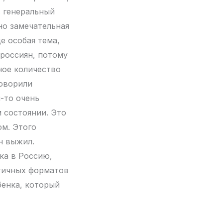
в генеральный
но замечательная
е особая тема,
 россиян, потому
ное количество
говорили
м-то очень
м состоянии. Это
ом. Этого
н выжил.
ка в Россию,
атичных форматов
бенка, который