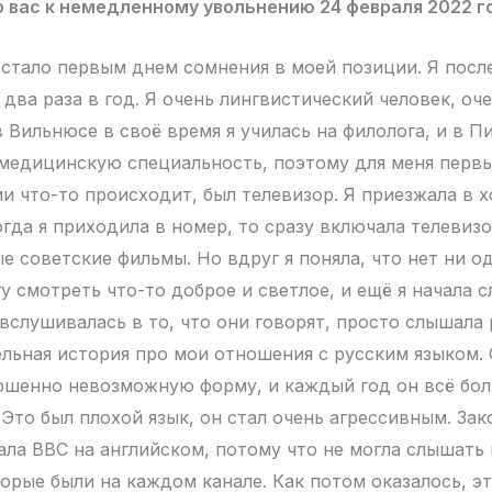
 вас к немедленному увольнению 24 февраля 2022 г
 стало первым днем сомнения в моей позиции. Я после
 два раза в год. Я очень лингвистический человек, о
в Вильнюсе в своё время я училась на филолога, и в П
-медицинскую специальность, поэтому для меня пер
сии что-то происходит, был телевизор. Я приезжала в
огда я приходила в номер, то сразу включала телевиз
е советские фильмы. Но вдруг я поняла, что нет ни од
у смотреть что-то доброе и светлое, и ещё я начала 
 вслушивалась в то, что они говорят, просто слышала 
льная история про мои отношения с русским языком.
ршенно невозможную форму, и каждый год он всё бо
Это был плохой язык, он стал очень агрессивным. Зак
ала BBC на английском, потому что не могла слышать 
торые были на каждом канале. Как потом оказалось, э