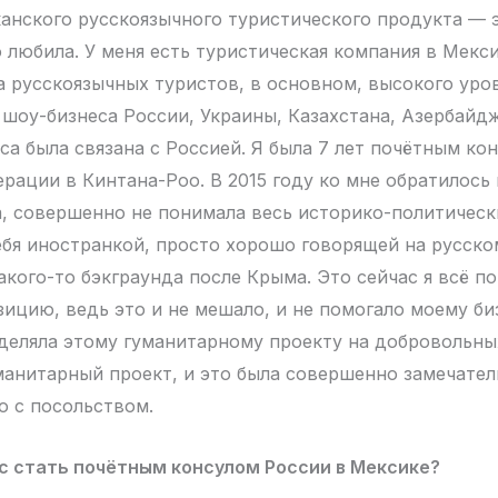
анского русскоязычного туристического продукта — 
о любила. У меня есть туристическая компания в Мекси
а русскоязычных туристов, в основном, высокого уров
 шоу-бизнеса России, Украины, Казахстана, Азербайдж
са была связана с Россией. Я была 7 лет почётным ко
рации в Кинтана-Роо. В 2015 году ко мне обратилось 
а, совершенно не понимала весь историко-политическ
ебя иностранкой, просто хорошо говорящей на русском
акого-то бэкграунда после Крыма. Это сейчас я всё п
зицию, ведь это и не мешало, и не помогало моему би
деляла этому гуманитарному проекту на добровольных
манитарный проект, и это была совершенно замечател
о с посольством.
с стать почётным консулом России в Мексике?