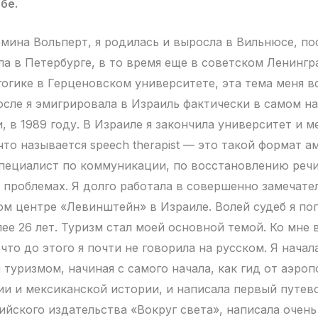
бе.
мина Вольперт, я родилась и выросла в Вильнюсе, по
ла в Петербурге, в то время еще в советском Ленингра
огике в Герценовском университете, эта тема меня в
осле я эмигрировала в Израиль фактически в самом н
, в 1989 году. В Израиле я закончила университет и 
 что называется speech therapist — это такой формат 
специалист по коммуникации, по восстановлению реч
 проблемах. Я долго работала в совершенно замечате
м центре «Левинштейн» в Израиле. Волей судеб я поп
лее 26 лет. Туризм стал моей основной темой. Ко мне 
что до этого я почти не говорила на русском. Я начал
туризмом, начиная с самого начала, как гид от аэроп
ии и мексиканской истории, и написала первый путев
ийского издательства «Вокруг света», написала очень