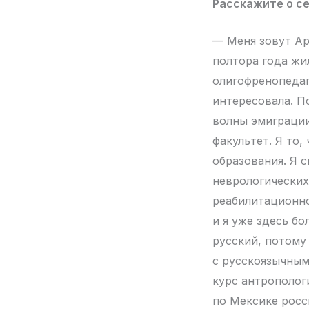
Расскажите о се
— Меня зовут Ар
полтора года жи
олигофренопедаг
интересовала. П
волны эмиграции
факультет. Я то,
образования. Я 
неврологических
реабилитационно
и я уже здесь бо
русский, потому 
с русскоязычным 
курс антрополог
по Мексике росс