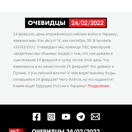
24 февраля, день вторжения российских войск в Украину,
изменил мир. Как август 14, как сентябрь 39. В проекте
«24/02/2022. Очевидцы» мы, команда ТВ2, фиксируем
свидетельства обычных людей о том, что они думали и
чувствовали 24 февраля и сразу после этой даты. Что
изменилось в их жизни после 24 февраля? Что думают о
Путине, о российской власти? В чем видят причину беды,
начавшейся 24 февраля? Чего боятся, на что надеются?
Каким видят будущее России и Украины?
Подробнее