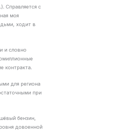
). Справляется с
лная моя
юдьми, ходит в
и и словно
огомиллионные
е контракта.
ыми для региона
достаточными при
ешёвый бензин,
уровня довоенной