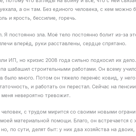
, потому что взгляды на войну и всё, что с ней связан
уехала, а он там. Без единого человека, с кем можно 
ль и ярость, бессилие, горечь.
. Я постоянно зла. Моё тело постоянно болит из-за э
плечи вперёд, руки расставлены, сердце спрятано.
ли ИП, но кризис 2008 года сильно подкосил их дело
апа шабашил строительными работами. Он всему училс
ов было много. Потом он тяжело перенёс ковид, у него
аточность, и работать он перестал. Сейчас на пенсии,
о меня невероятно тревожит.
 человек, с трудом мирится со своими новыми ограни
 моей материальной помощи. Благо, он встречается с
но, по сути, делят быт: у них два хозяйства на двоих