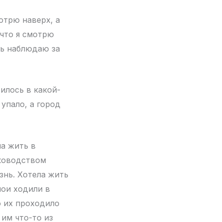
отрю наверх, а
 что я смотрю
шь наблюдаю за
илось в какой-
 упало, а город
а жить в
ководством
знь. Хотела жить
мои ходили в
о их проходило
 им что-то из