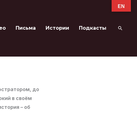
EN
ео
Письма
Истории
Подкасты
Поиск
люстратором, до
окий в своём
история – об