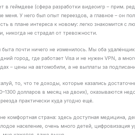
 в геймдеве (сфера разработки видеоигр – прим. ред.
 меня. У него был опыт переездов, а главное – он по
ть в плане интереса к новому: легко знакомится с л
и, никогда не страдал от тревожности.
и быта почти ничего не изменилось. Мы оба удалёнщик
едний город, где работает Visa и не нужен VPN, а мн
дах – цены на автомобили, а не выплаты за подписани
алуй, то, что те доходы, которые казались достаточн
0–1300 долларов в месяц на двоих), оказываются не
реезда практически куда угодно ещё.
лне комфортная страна: здесь доступная медицина, д
лодое население, очень много детей, цифровизация 
, мне кажется, даже выше.