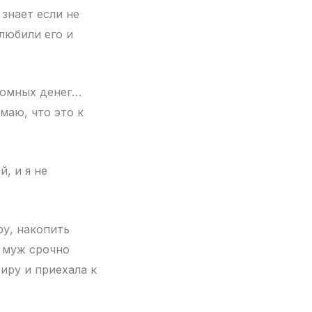
 знает если не
 любили его и
ромных денег…
маю, что это к
, и я не
ру, накопить
е муж срочно
тиру и приехала к