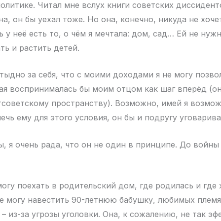
политике. Читал мне вслух книги советских диссидент
а, он бы уехал тоже. Но она, конечно, никуда не хоче
 у неё есть то, о чём я мечтала: дом, сад… Ей не нуж
ть и растить детей.
тыдно за себя, что с моими доходами я не могу позво
рая воспринималась бы моим отцом как шаг вперёд (о
тсоветскому пространству). Возможно, имей я возмож
ечь ему для этого условия, он бы и подругу уговарива
, я очень рада, что он не один в принципе. До войны
 могу поехать в родительский дом, где родилась и где
Не могу навестить 90-летнюю бабушку, любимых племя
– из-за угрозы уголовки. Она, к сожалению, не так эф