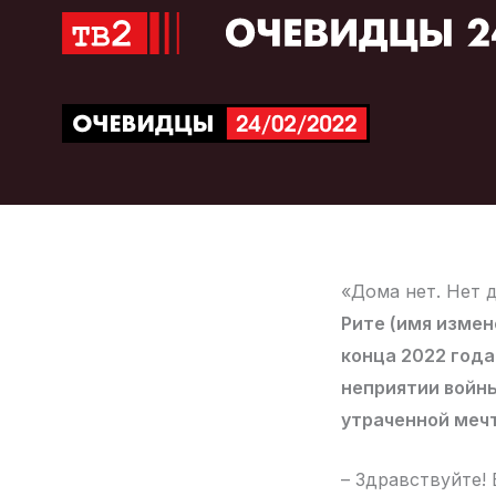
Перейти
к
содержимому
«Дома нет. Нет д
Рите (имя измен
конца 2022 года
неприятии войны,
утраченной мечт
– Здравствуйте!