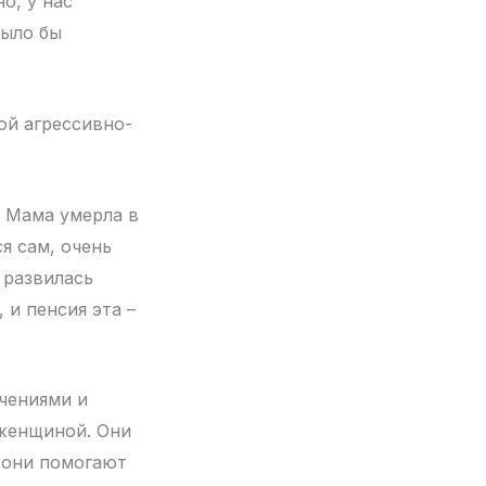
о, у нас
было бы
той агрессивно-
. Мама умерла в
я сам, очень
 развилась
 и пенсия эта –
чениями и
 женщиной. Они
, они помогают