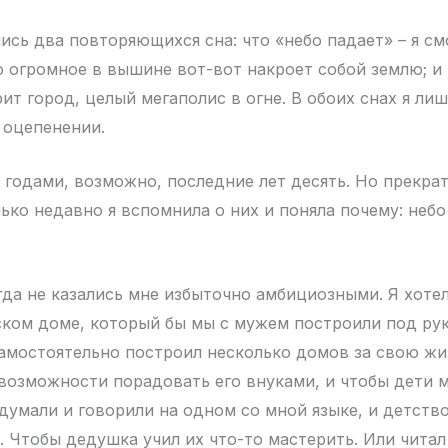
ись два повторяющихся сна: что «небо падает» – я см
о огромное в вышине вот-вот накроет собой землю; и
рит город, целый мегаполис в огне. В обоих снах я ли
 оцепенении.
 годами, возможно, последние лет десять. Но прекрат
ько недавно я вспомнила о них и поняла почему: небо
да не казались мне избыточно амбициозными. Я хотел
ком доме, который бы мы с мужем построили под ру
самостоятельно построил несколько домов за свою жи
 возможности порадовать его внуками, и чтобы дети 
думали и говорили на одном со мной языке, и детств
. Чтобы дедушка учил их что-то мастерить. Или читал