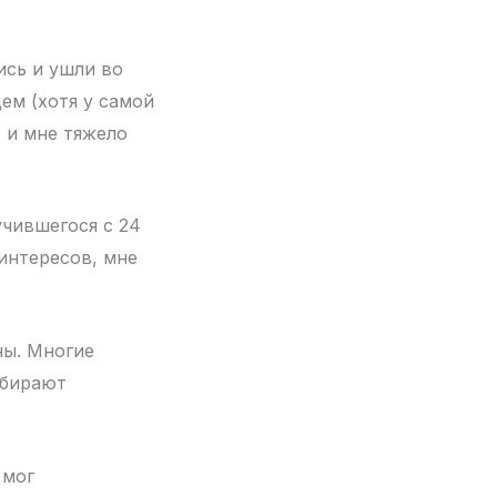
ись и ушли во
ем (хотя у самой
 и мне тяжело
учившегося с 24
 интересов, мне
ны. Многие
обирают
 мог