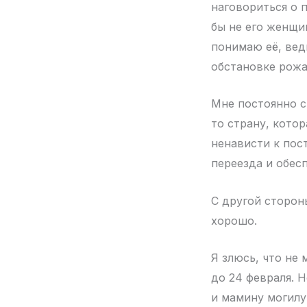
наговориться о 
бы не его женщин
понимаю её, ведь
обстановке рожа
Мне постоянно с
то страну, кото
ненависти к пос
переезда и обесп
С другой стороны
хорошо.
Я злюсь, что не
до 24 февраля. 
и мамину могилу 