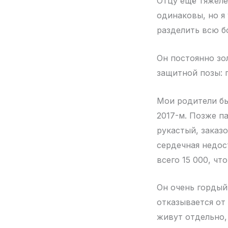
Отцу ещё тяжелее
одинаковы, но я 
разделить всю бо
Он постоянно зол
защитной позы: 
Мои родители бы
2017-м. Позже п
рукастый, заказ
сердечная недост
всего 15 000, чт
Он очень гордый
отказывается от
живут отдельно, 