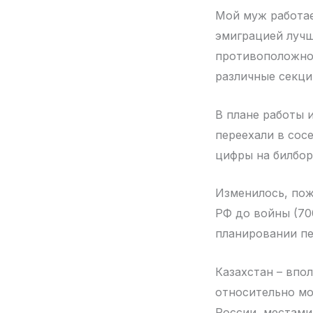
Мой муж работает
эмиграцией лучше
противоположнос
различные секци
В плане работы 
переехали в сос
цифры на билбор
Изменилось, пож
РФ до войны (70
планировании пе
Казахстан – впо
относительно мо
России, местами