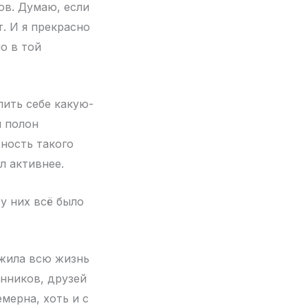
ов. Думаю, если
т. И я прекрасно
но в той
лить себе какую-
н полон
ность такого
л активнее.
 у них всё было
 жила всю жизнь
нников, друзей
емерна, хоть и с